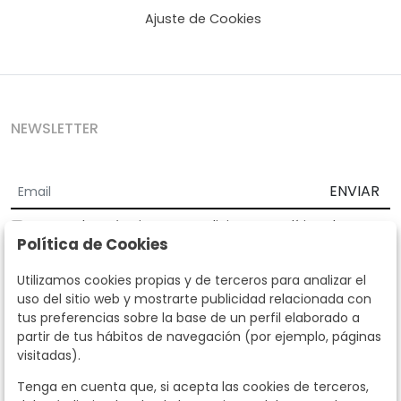
Ajuste de Cookies
NEWSLETTER
ENVIAR
Acepto los
Términos y Condiciones
y
Política de
Política de Cookies
privacidad
Según la LOPD y disposiciones de desarrollo, informamos que sus
Utilizamos cookies propias y de terceros para analizar el
datos personales serán tratados por parte de Subastas Segre con la
uso del sitio web y mostrarte publicidad relacionada con
finalidad de gestionar la relación comercial. Puede ejercitar los
tus preferencias sobre la base de un perfil elaborado a
derechos de acceso, rectificación, cancelación, oposición y demás
partir de tus hábitos de navegación (por ejemplo, páginas
derechos en los términos establecidos en la normativa vigente
visitadas).
dirigiéndote a nosotros. Asimismo, nos puede solicitar el envío de
información adicional sobre nuestra política de protección de datos
Tenga en cuenta que, si acepta las cookies de terceros,
llamando al teléfono 915159584 o enviando un e-mail a