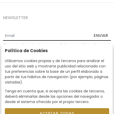
NEWSLETTER
ENVIAR
Acepto los
Términos y Condiciones
y
Política de
Política de Cookies
privacidad
Según la LOPD y disposiciones de desarrollo, informamos que sus
Utilizamos cookies propias y de terceros para analizar el
datos personales serán tratados por parte de Subastas Segre con la
uso del sitio web y mostrarte publicidad relacionada con
finalidad de gestionar la relación comercial. Puede ejercitar los
tus preferencias sobre la base de un perfil elaborado a
derechos de acceso, rectificación, cancelación, oposición y demás
partir de tus hábitos de navegación (por ejemplo, páginas
derechos en los términos establecidos en la normativa vigente
visitadas).
dirigiéndote a nosotros. Asimismo, nos puede solicitar el envío de
información adicional sobre nuestra política de protección de datos
Tenga en cuenta que, si acepta las cookies de terceros,
llamando al teléfono 915159584 o enviando un e-mail a
deberá eliminarlas desde las opciones del navegador o
info@subastassegre.es
Este sitio está protegido por reCAPTCHA y se aplican la
Política de
desde el sistema ofrecido por el propio tercero.
privacidad
y los
Términos de servicio
de Google.
ACEPTAR TODAS