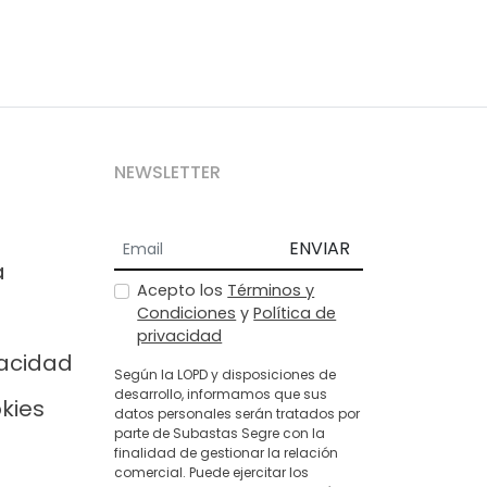
NEWSLETTER
ENVIAR
a
Acepto los
Términos y
Condiciones
y
Política de
privacidad
vacidad
Según la LOPD y disposiciones de
desarrollo, informamos que sus
okies
datos personales serán tratados por
parte de Subastas Segre con la
finalidad de gestionar la relación
comercial. Puede ejercitar los