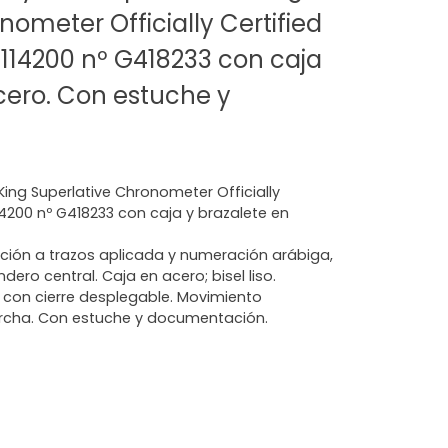
nometer Officially Certified
. 114200 nº G418233 con caja
cero. Con estuche y
King Superlative Chronometer Officially
114200 nº G418233 con caja y brazalete en
ción a trazos aplicada y numeración arábiga,
ero central. Caja en acero; bisel liso.
o con cierre desplegable. Movimiento
rcha. Con estuche y documentación.