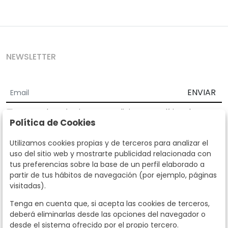
NEWSLETTER
ENVIAR
Acepto los
Términos y Condiciones
y
Política de
Política de Cookies
privacidad
Según la LOPD y disposiciones de desarrollo, informamos que sus
Utilizamos cookies propias y de terceros para analizar el
datos personales serán tratados por parte de Subastas Segre con la
uso del sitio web y mostrarte publicidad relacionada con
finalidad de gestionar la relación comercial. Puede ejercitar los
tus preferencias sobre la base de un perfil elaborado a
derechos de acceso, rectificación, cancelación, oposición y demás
partir de tus hábitos de navegación (por ejemplo, páginas
derechos en los términos establecidos en la normativa vigente
visitadas).
dirigiéndote a nosotros. Asimismo, nos puede solicitar el envío de
información adicional sobre nuestra política de protección de datos
Tenga en cuenta que, si acepta las cookies de terceros,
llamando al teléfono 915159584 o enviando un e-mail a
deberá eliminarlas desde las opciones del navegador o
info@subastassegre.es
Este sitio está protegido por reCAPTCHA y se aplican la
Política de
desde el sistema ofrecido por el propio tercero.