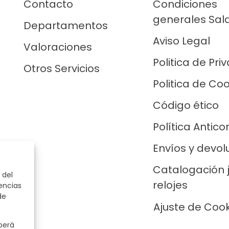
Contacto
Condiciones
generales Sal
Departamentos
Aviso Legal
Valoraciones
Politica de Pri
Otros Servicios
Politica de Co
Código ético
Política Antico
Envíos y devol
Catalogación 
 del
relojes
encias
de
Ajuste de Coo
berá