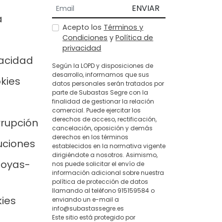
ENVIAR
a
Acepto los
Términos y
Condiciones
y
Política de
privacidad
vacidad
Según la LOPD y disposiciones de
desarrollo, informamos que sus
okies
datos personales serán tratados por
parte de Subastas Segre con la
finalidad de gestionar la relación
comercial. Puede ejercitar los
derechos de acceso, rectificación,
rrupción
cancelación, oposición y demás
derechos en los términos
uciones
establecidos en la normativa vigente
dirigiéndote a nosotros. Asimismo,
joyas-
nos puede solicitar el envío de
información adicional sobre nuestra
política de protección de datos
llamando al teléfono 915159584 o
kies
enviando un e-mail a
info@subastassegre.es
Este sitio está protegido por