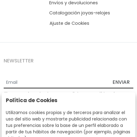
Envíos y devoluciones
Catalogación joyas-relojes
Ajuste de Cookies
NEWSLETTER
ENVIAR
Acepto los
Términos y Condiciones
y
Política de
Política de Cookies
privacidad
Según la LOPD y disposiciones de desarrollo, informamos que sus
Utilizamos cookies propias y de terceros para analizar el
datos personales serán tratados por parte de Subastas Segre con la
uso del sitio web y mostrarte publicidad relacionada con
finalidad de gestionar la relación comercial. Puede ejercitar los
tus preferencias sobre la base de un perfil elaborado a
derechos de acceso, rectificación, cancelación, oposición y demás
partir de tus hábitos de navegación (por ejemplo, páginas
derechos en los términos establecidos en la normativa vigente