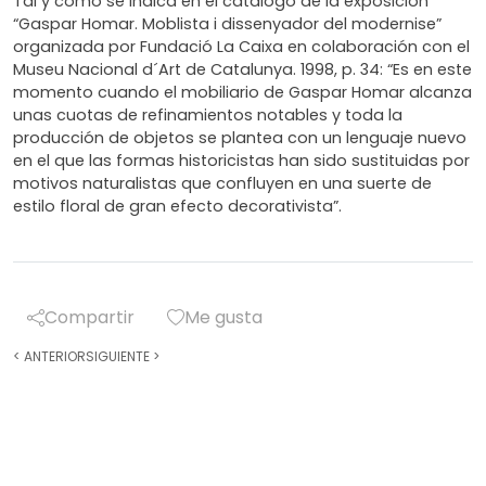
Tal y como se indica en el catálogo de la exposición
“Gaspar Homar. Moblista i dissenyador del modernise”
organizada por Fundació La Caixa en colaboración con el
Museu Nacional d´Art de Catalunya. 1998, p. 34: “Es en este
momento cuando el mobiliario de Gaspar Homar alcanza
unas cuotas de refinamientos notables y toda la
producción de objetos se plantea con un lenguaje nuevo
en el que las formas historicistas han sido sustituidas por
motivos naturalistas que confluyen en una suerte de
estilo floral de gran efecto decorativista”.
Compartir
Me gusta
<
ANTERIOR
SIGUIENTE
>