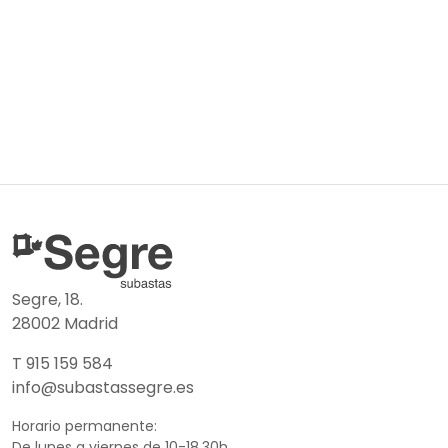
Segre, 18.
28002 Madrid
T 915 159 584
info@subastassegre.es
Horario permanente:
De lunes a viernes de 10-18.30h.