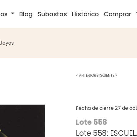
ros
Blog
Subastas
Histórico
Comprar
Joyas
<
ANTERIOR
SIGUIENTE
>
Fecha de cierre
27 de oc
Lote 558
Lote 558: ESCUEL