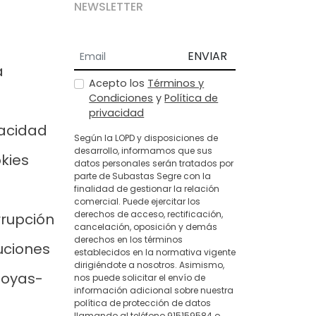
NEWSLETTER
ENVIAR
a
Acepto los
Términos y
Condiciones
y
Política de
privacidad
vacidad
Según la LOPD y disposiciones de
desarrollo, informamos que sus
okies
datos personales serán tratados por
parte de Subastas Segre con la
finalidad de gestionar la relación
comercial. Puede ejercitar los
derechos de acceso, rectificación,
rrupción
cancelación, oposición y demás
derechos en los términos
uciones
establecidos en la normativa vigente
dirigiéndote a nosotros. Asimismo,
joyas-
nos puede solicitar el envío de
información adicional sobre nuestra
política de protección de datos
llamando al teléfono 915159584 o