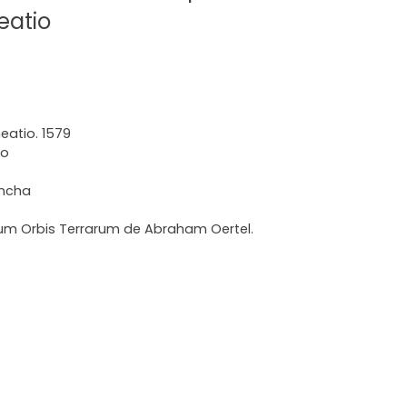
eatio
eatio. 1579
do
ancha
rum Orbis Terrarum de Abraham Oertel.