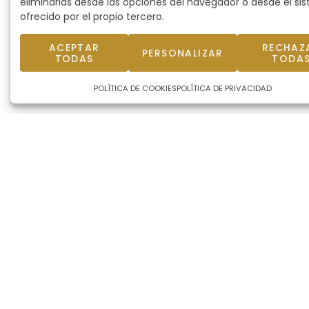
eliminarlas desde las opciones del navegador o desde el si
ofrecido por el propio tercero.
ACEPTAR
RECHAZ
PERSONALIZAR
TODAS
TODA
POLÍTICA DE COOKIES
POLÍTICA DE PRIVACIDAD