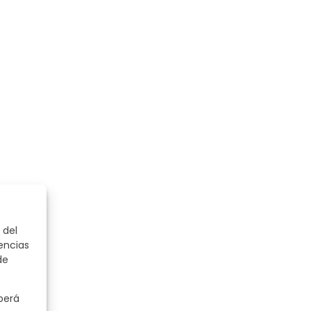
 del
encias
de
berá