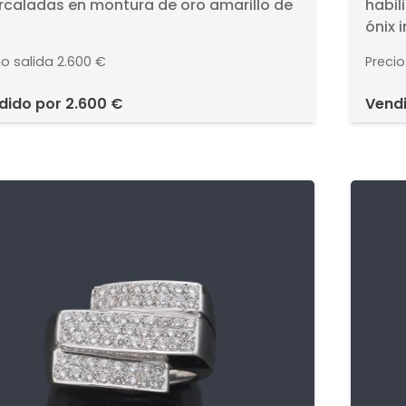
ercaladas en montura de oro amarillo de
habil
ntura de oro amarillo de
ser
ónix 
K.
óni
brill
dia
io salida
2.600 €
Precio
de 18
8/8
ndido por
2.600 €
vend