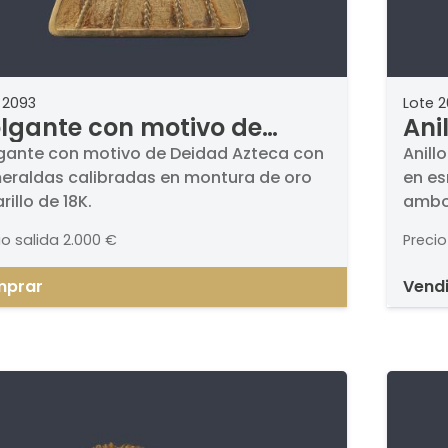
 2093
Lote 
lgante con motivo de
Ani
idad Azteca con
leo
gante con motivo de Deidad Azteca con
Anill
eraldas calibradas en montura de oro
en es
meraldas calibradas en
esm
illo de 18K.
ambos
ntura de oro amarillo de
dos
18K.
K.
io salida
2.000 €
Precio
prar
vend