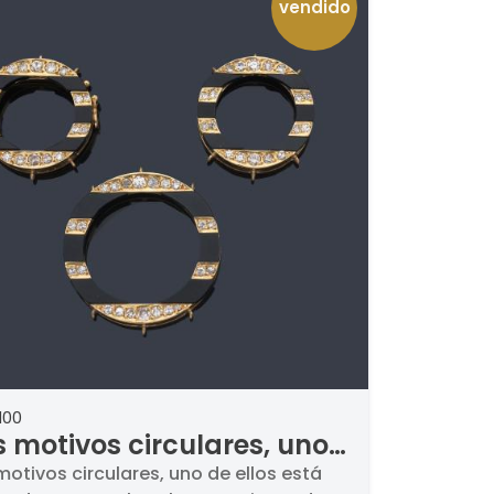
vendido
100
s motivos circulares, uno
ellos está habilitado para
motivos circulares, uno de ellos está