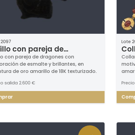
 2097
Lote 
illo con pareja de
Col
agones con decoración de
de 
llo con pareja de dragones con
Colla
ración de esmalte y brillantes, en
motiv
malte y brillantes, en
dis
ura de oro amarillo de 18K texturizado.
amari
ntura de oro amarillo de
ama
con c
K texturizado.
io salida
2.600 €
Precio
prar
Comp