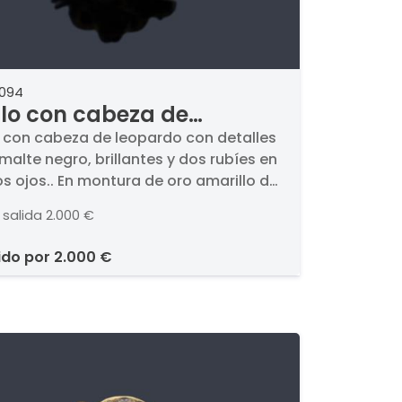
2094
llo con cabeza de
pardo con detalles en
o con cabeza de leopardo con detalles
malte negro, brillantes y dos rubíes en
alte negro, brillantes y
 ojos.. En montura de oro amarillo de
 rubíes en ambos ojos.
 salida
2.000 €
ido por
2.000 €