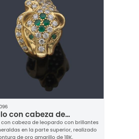
2096
llo con cabeza de
pardo con brillantes y
o con cabeza de leopardo con brillantes
eraldas en la parte superior, realizado
eraldas en la parte
ntura de oro amarillo de 18K.