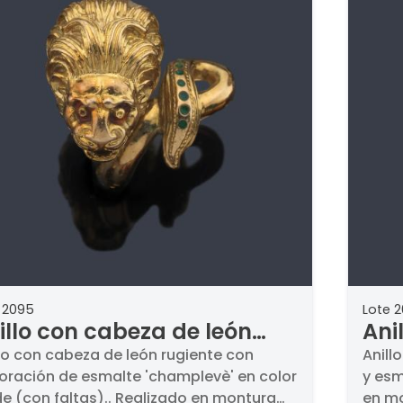
 2095
Lote 
illo con cabeza de león
Ani
giente con decoración de
leo
llo con cabeza de león rugiente con
Anill
oración de esmalte 'champlevè' en color
y esm
malte 'champlevè' en color
esm
de (con faltas).. Realizado en montura
en mo