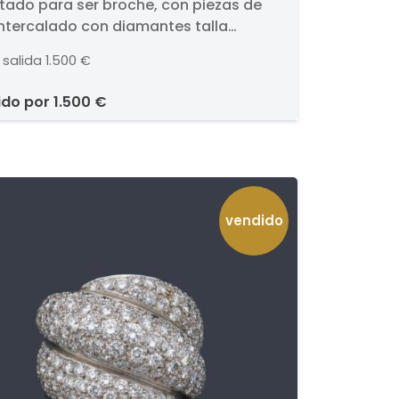
itado para ser broche, con piezas de
 broche, con piezas de
intercalado con diamantes talla
x intercalado con
ante y 8/8.. Realizados en oro amarillo
mantes talla brillante y
 salida
1.500 €
K.
.
ido por
1.500 €
vendido