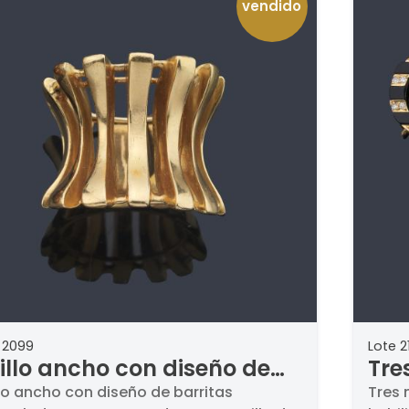
vendido
 2099
Lote 2
illo ancho con diseño de
Tre
rritas intercaladas en
de 
lo ancho con diseño de barritas
Tres 