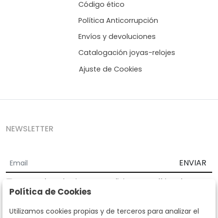
Código ético
Política Anticorrupción
Envíos y devoluciones
Catalogación joyas-relojes
Ajuste de Cookies
NEWSLETTER
ENVIAR
Acepto los
Términos y Condiciones
y
Política de
Política de Cookies
privacidad
Según la LOPD y disposiciones de desarrollo, informamos que sus
Utilizamos cookies propias y de terceros para analizar el
datos personales serán tratados por parte de Subastas Segre con la