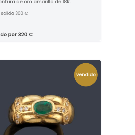
ntura de oro amarillo de 18K.
tura de oro amarillo de
 salida
300 €
ido por
320 €
vendido