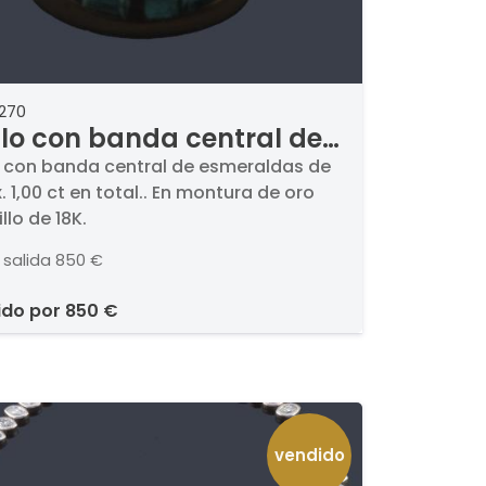
2270
llo con banda central de
eraldas de aprox. 1,00 ct
o con banda central de esmeraldas de
. 1,00 ct en total.. En montura de oro
otal.
llo de 18K.
 salida
850 €
ido por
850 €
vendido