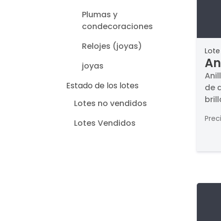
Plumas y
condecoraciones
Relojes (joyas)
Lote
An
joyas
co
Anil
Estado de los lotes
de a
4,
bril
br
Lotes no vendidos
La 
bl
Prec
Lotes Vendidos