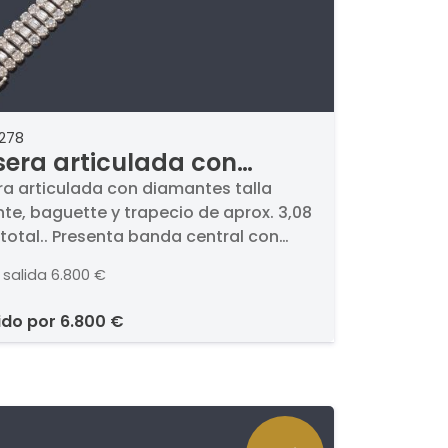
2278
sera articulada con
mantes talla brillante,
ra articulada con diamantes talla
ante, baguette y trapecio de aprox. 3,08
uette y trapecio de
 total.. Presenta banda central con
x. 3,08 ct en total.
ntes talla baguette y trapecio y dos
 salida
6.800 €
s de brillantes engastados en garra.
ntura de oro blanco de 18K.
ido por
6.800 €