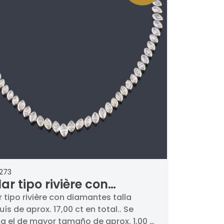
273
ar tipo rivière con
mantes talla marquís de
r tipo rivière con diamantes talla
ís de aprox. 17,00 ct en total.. Se
x. 17,00 ct en total.
a el de mayor tamaño de aprox. 1,00 ct