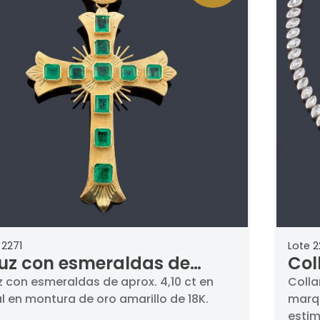
 2271
Lote 2
uz con esmeraldas de
Coll
rox. 4,10 ct en total en
dia
z con esmeraldas de aprox. 4,10 ct en
Colla
l en montura de oro amarillo de 18K.
marqu
ntura de oro amarillo de
apro
estim