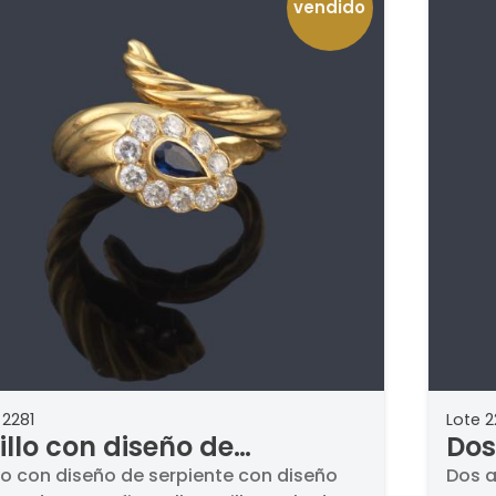
vendido
 2281
Lote 2
illo con diseño de
Dos
rpiente con diseño
esm
lo con diseño de serpiente con diseño
Dos a