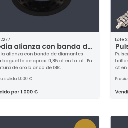
 2277
Lote 
dia alianza con banda de
Pul
amantes talla baguette de
dia
ia alianza con banda de diamantes
Pulse
a baguette de aprox. 0,85 ct en total.. En
brill
rox. 0,85 ct en total.
bag
tura de oro blanco de 18K.
ct en
apro
diama
io salida
1.000 €
Precio
banda
En mo
ndido por
1.000 €
vend