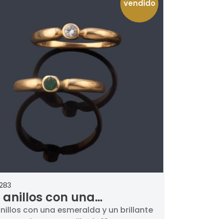
vendido
283
 anillos con una
eralda y un brillante en
nillos con una esmeralda y un brillante