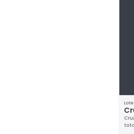
Lote
Cr
ap
Cru
tota
mo