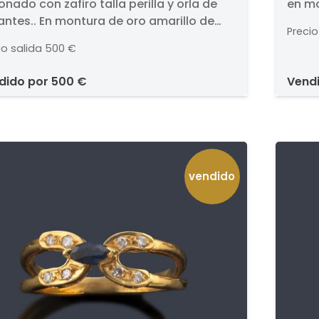
onado con zafiro talla perilla y orla de
en mo
llonado con zafiro talla
mon
lantes.. En montura de oro amarillo de
rilla y orla de brillantes.
18K.
Precio
io salida
500 €
ndido por
500 €
vend
vendido