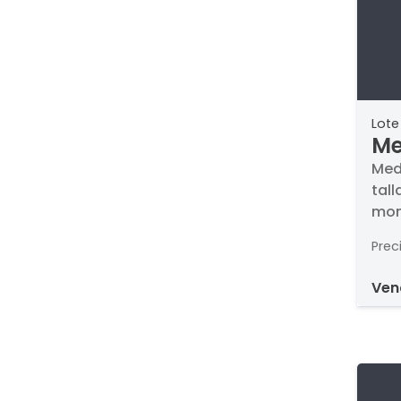
Lote
Me
di
Med
tall
ap
mon
Prec
ve