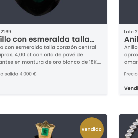
 2269
Lote 
illo con esmeralda talla
Ani
razón central de aprox.
esm
lo con esmeralda talla corazón central
Anill
prox. 4,00 ct con orla de pavé de
aprox
00 ct con orla de pavé de
en t
lantes en montura de oro blanco de 18K..
amari
illantes en montura de oro
esmeralda presenta un intenso color.
anco de 18K.
io salida
4.000 €
Precio
vend
vendido