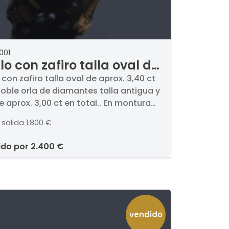
001
llo con zafiro talla oval de
ox. 3,40 ct con doble orla
o con zafiro talla oval de aprox. 3,40 ct
oble orla de diamantes talla antigua y
diamantes talla antigua y
e aprox. 3,00 ct en total.. En montura
 de aprox. 3,00 ct en total.
o amarillo de 18K y vista en plata.
 salida
1.800 €
ido por
2.400 €
vendido