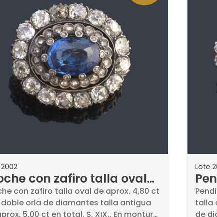
 2002
Lote 
oche con zafiro talla oval
Pen
 aprox. 4,80 ct con doble
de 
he con zafiro talla oval de aprox. 4,80 ct
Pendi
 doble orla de diamantes talla antigua
talla
la de diamantes talla
8,0
prox. 5,00 ct en total. S. XIX.. En montura
de di