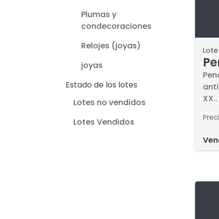
Plumas y
condecoraciones
Relojes (joyas)
Lote
Pe
joyas
di
Pen
Estado de los lotes
anti
ap
XX.
S. 
Lotes no vendidos
ant
Prec
oro 
Lotes Vendidos
cat
ve