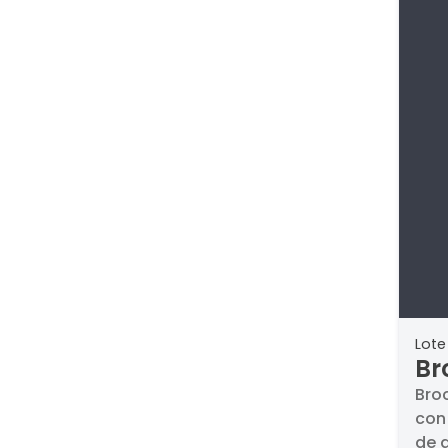
Lote
Br
de
Broc
con
or
de a