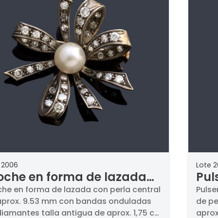
 2006
Lote 
oche en forma de lazada
Pul
n perla central de aprox.
cal
che en forma de lazada con perla central
Pulse
aprox. 9.53 mm con bandas onduladas
de pe
53 mm con bandas
dia
iamantes talla antigua de aprox. 1,75 ct
aprox
duladas de diamantes
apr