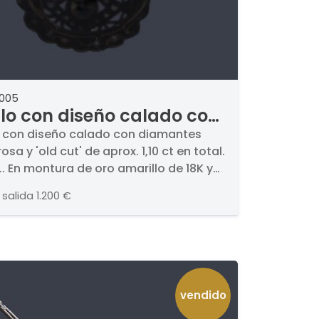
2005
llo con diseño calado con
mantes talla rosa y 'old
o con diseño calado con diamantes
rosa y 'old cut' de aprox. 1,10 ct en total.
 de aprox. 1,10 ct en total.
X.. En montura de oro amarillo de 18K y
IX.
 en platino.
 salida
1.200 €
vendido