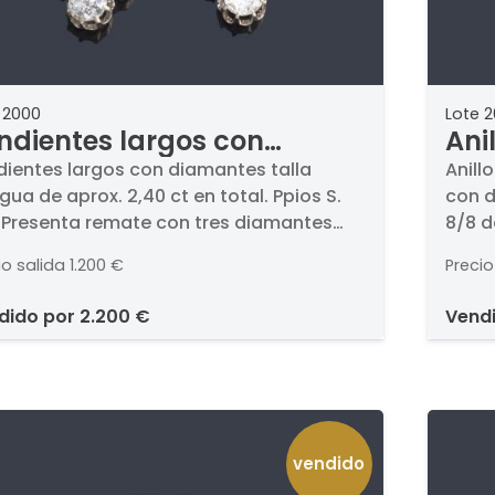
 2000
Lote 2
ndientes largos con
Ani
amantes talla antigua de
apr
dientes largos con diamantes talla
Anill
gua de aprox. 2,40 ct en total. Ppios S.
con d
rox. 2,40 ct en total. Ppios
de 
. Presenta remate con tres diamantes
8/8 d
XX.
8/8
igua de mayor tamaño, en montura de
de or
io salida
1.200 €
Precio
blanco y amarillo de 18K. Cierre de pala
alana.
ndido por
2.200 €
vend
vendido