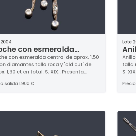
 2004
Lote 
oche con esmeralda
Ani
ntral de aprox. 1,50 ct con
dia
che con esmeralda central de aprox. 1,50
Anill
on diamantes talla rosa y 'old cut' de
talla 
amantes talla rosa y 'old
cut'
x. 1,30 ct en total. S. XIX.. Presenta
S. XI
t' de aprox. 1,30 ct en total.
S. X
ralda central con intenso color y orla
vista
XIX.
io salida
1.900 €
Precio
diamantes talla rosa, con diseño
ulado enriquecido con diamantes
ltan nueve diamantes'. Tres caídas en
ma de pampillé. En montura de oro
illo de 18K y vista en plata.