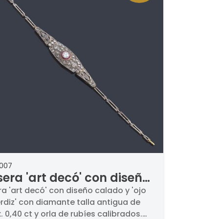
2007
sera 'art decó' con diseño
ado y 'ojo de perdiz' con
ra 'art decó' con diseño calado y 'ojo
rdiz' con diamante talla antigua de
mante talla antigua de
. 0,40 ct y orla de rubíes calibrados.
ox. 0,40 ct y orla de rubíes