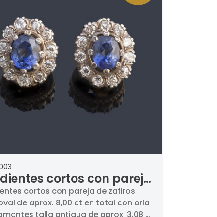
2003
dientes cortos con pareja
zafiros talla oval de aprox.
entes cortos con pareja de zafiros
 oval de aprox. 8,00 ct en total con orla
0 ct en total con orla de
amantes talla antigua de aprox. 3,08 ct