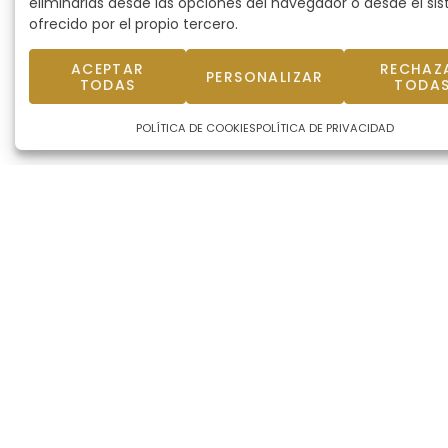
eliminarlas desde las opciones del navegador o desde el si
ofrecido por el propio tercero.
ACEPTAR
RECHAZ
PERSONALIZAR
TODAS
TODA
POLÍTICA DE COOKIES
POLÍTICA DE PRIVACIDAD