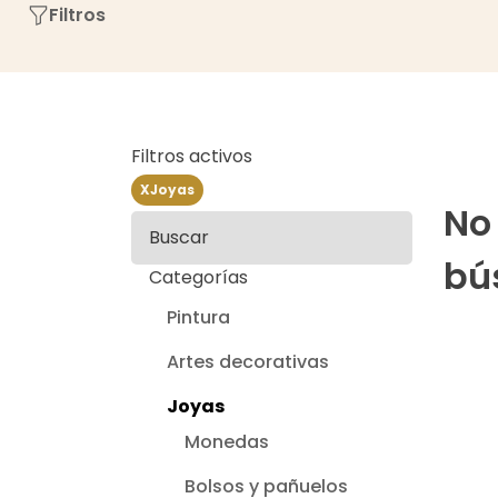
Filtros
Filtros activos
X
Joyas
No
Buscar
bú
Categorías
Pintura
Artes decorativas
Joyas
Monedas
Bolsos y pañuelos