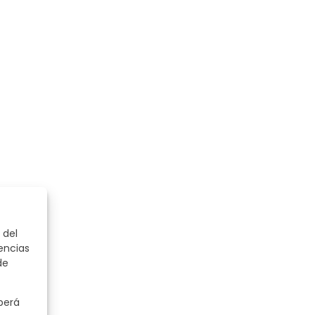
 del
encias
de
berá