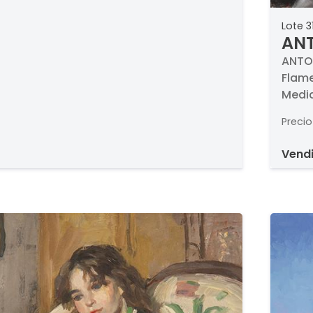
Lote 3
ANT
ANTON
Flame
Medid
Precio
vend