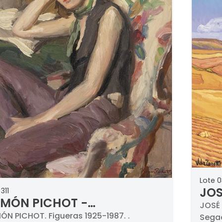
Lote 0
JOS
311
MÓN PICHOT -
de 
JOSÉ 
simismada
ÓN PICHOT. Figueras 1925-1987. .
Segad