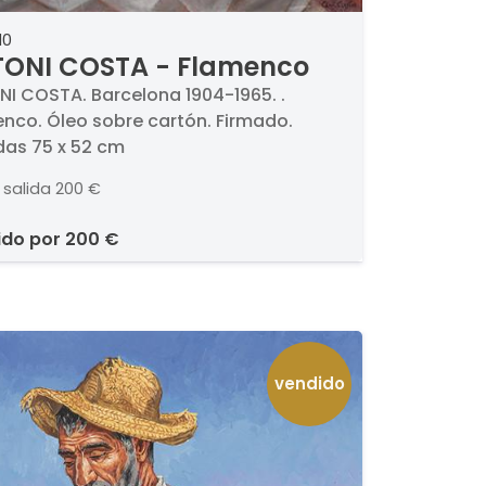
10
ONI COSTA - Flamenco
I COSTA. Barcelona 1904-1965. .
nco. Óleo sobre cartón. Firmado.
as 75 x 52 cm
 salida
200 €
ido por
200 €
vendido