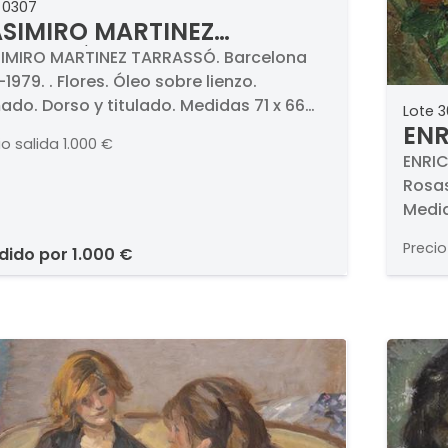
 0307
SIMIRO MARTINEZ
RRASSÓ - Flores
IMIRO MARTINEZ TARRASSÓ. Barcelona
-1979. . Flores. Óleo sobre lienzo.
ado. Dorso y titulado. Medidas 71 x 66
Lote 
ENR
io salida
1.000 €
ENRIC
Rosas
Medid
Precio
ndido por
1.000 €