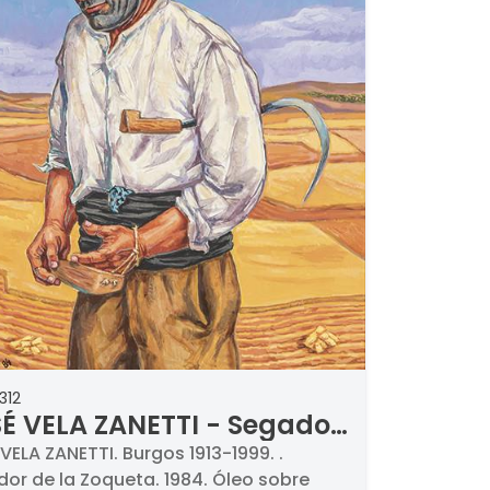
312
É VELA ZANETTI - Segador
la Zoqueta
VELA ZANETTI. Burgos 1913-1999. .
or de la Zoqueta. 1984. Óleo sobre