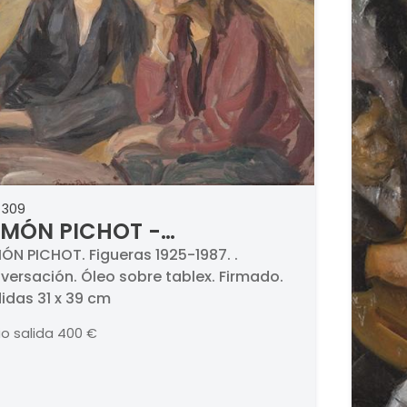
 309
MÓN PICHOT -
nversación
ÓN PICHOT. Figueras 1925-1987. .
versación. Óleo sobre tablex. Firmado.
idas 31 x 39 cm
io salida
400 €