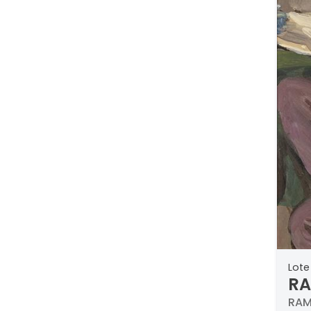
Lote 
RA
En
RAM