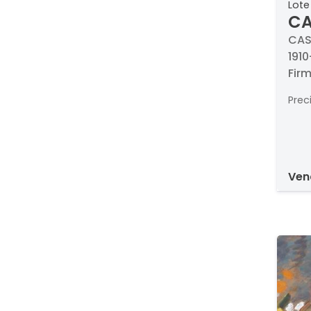
Lote
CA
TA
CAS
1910
Firm
cm
Prec
ve