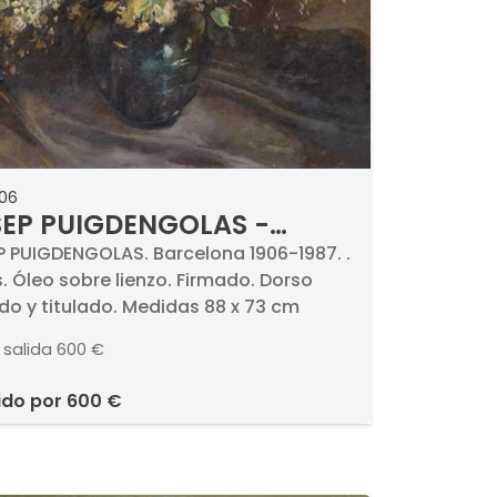
306
EP PUIGDENGOLAS -
res
 PUIGDENGOLAS. Barcelona 1906-1987. .
s. Óleo sobre lienzo. Firmado. Dorso
do y titulado. Medidas 88 x 73 cm
 salida
600 €
ido por
600 €