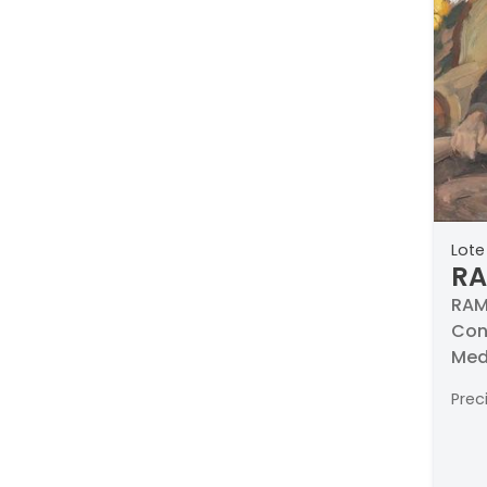
Lote
RA
Co
RAM
Con
Med
Prec