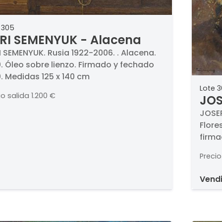
 305
RI SEMENYUK - Alacena
I SEMENYUK. Rusia 1922-2006. . Alacena.
. Óleo sobre lienzo. Firmado y fechado
. Medidas 125 x 140 cm
Lote 
io salida
1.200 €
JOS
Flo
JOSEP
Flore
firma
Precio
vend