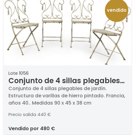
vendido
Lote 1056
Conjunto de 4 sillas plegables
de jardín. Estructura de varillas
Conjunto de 4 sillas plegables de jardín.
Estructura de varillas de hierro pintado. Francia,
de hierro pintado. Francia, años
años 40.. Medidas 90 x 45 x 38 cm
40.
Precio salida
440 €
vendido por
480 €