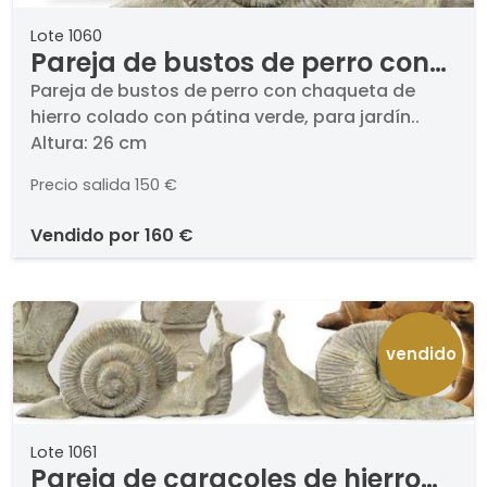
Lote 1060
Pareja de bustos de perro con
chaqueta de hierro colado con
Pareja de bustos de perro con chaqueta de
hierro colado con pátina verde, para jardín..
pátina verde, para jardín.
Altura: 26 cm
Precio salida
150 €
vendido por
160 €
vendido
Lote 1061
Pareja de caracoles de hierro