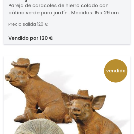
colado con pátina verde para
Pareja de caracoles de hierro colado con
pátina verde para jardín.. Medidas: 15 x 29 cm
jardín.
Precio salida
120 €
vendido por
120 €
vendido