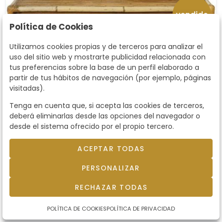
vendido
Política de Cookies
Utilizamos cookies propias y de terceros para analizar el
uso del sitio web y mostrarte publicidad relacionada con
tus preferencias sobre la base de un perfil elaborado a
partir de tus hábitos de navegación (por ejemplo, páginas
visitadas).
Tenga en cuenta que, si acepta las cookies de terceros,
deberá eliminarlas desde las opciones del navegador o
desde el sistema ofrecido por el propio tercero.
ACEPTAR TODAS
Lote 1072
PERSONALIZAR
Cómoda en madera de bambú
y ratán, con dos cajones cortos
RECHAZAR TODAS
Cómoda en madera de bambú y ratán, con dos
cajones cortos sobre otros dos largos
sobre otros dos largos
POLÍTICA DE COOKIES
POLÍTICA DE PRIVACIDAD
apoyados en patas en forma de V.. Francia,
apoyados en patas en forma