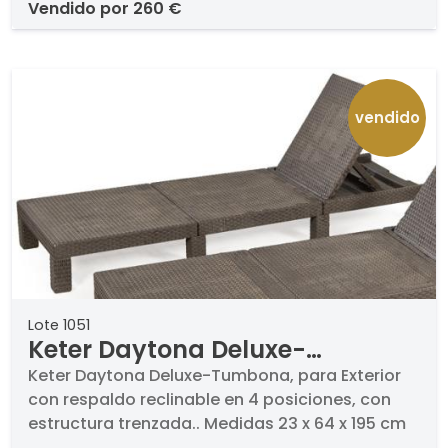
vendido por
260 €
vendido
Lote 1051
Keter Daytona Deluxe-
Tumbona, para Exterior con
Keter Daytona Deluxe-Tumbona, para Exterior
con respaldo reclinable en 4 posiciones, con
respaldo reclinable en 4
estructura trenzada.. Medidas 23 x 64 x 195 cm
posiciones, con estructura