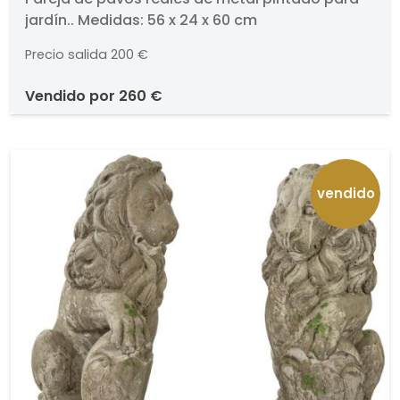
metal pintado para jardín
jardín.. Medidas: 56 x 24 x 60 cm
Precio salida
200 €
vendido por
260 €
vendido