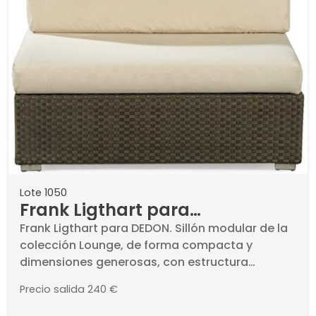
Lote 1050
Frank Ligthart para
DEDONSillón modular de la
Frank Ligthart para DEDON. Sillón modular de la
colección Lounge, de forma compacta y
colección Lounge, de forma
dimensiones generosas, con estructura
compacta y dimensiones
trenzada en color java.. Medidas: 71 x 104 x 110
generosas, con estructura
Precio salida
240 €
cm..
trenzada en color java.