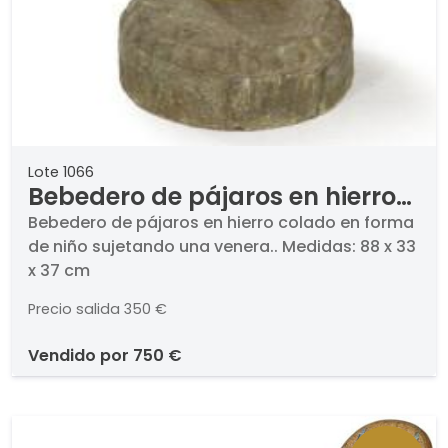
Lote 1066
Bebedero de pájaros en hierro
colado en forma de niño
Bebedero de pájaros en hierro colado en forma
de niño sujetando una venera.. Medidas: 88 x 33
sujetando una venera.
x 37 cm
Precio salida
350 €
vendido por
750 €