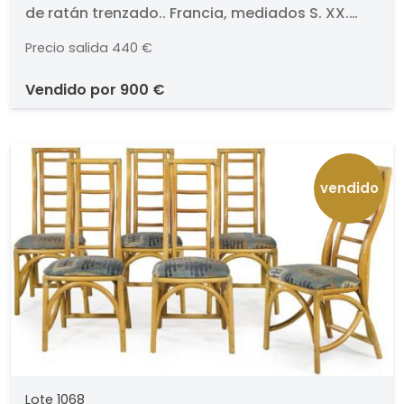
de ratán trenzado.. Francia, mediados S. XX.
respaldo de ratán trenzado.
Medidas 105 x 69 x 160 cm
Precio salida
440 €
vendido por
900 €
vendido
Lote 1068