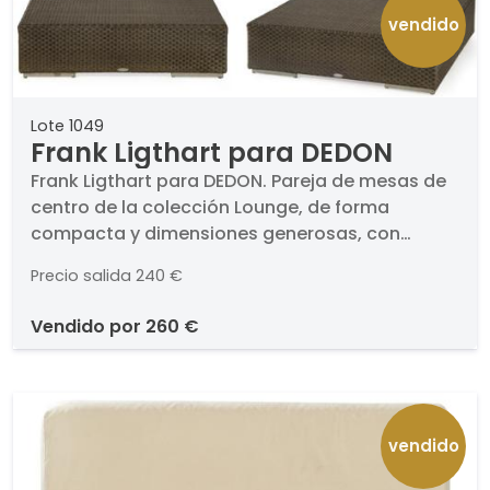
vendido
Lote 1049
Frank Ligthart para DEDON
Frank Ligthart para DEDON. Pareja de mesas de
centro de la colección Lounge, de forma
compacta y dimensiones generosas, con
estructura trenzada en color java. . Medidas: 31
Precio salida
240 €
x 110 x 110 cm..
vendido por
260 €
vendido