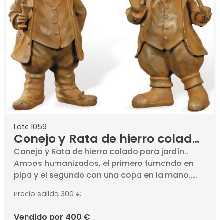
Lote 1059
Conejo y Rata de hierro colado
para jardín.
Conejo y Rata de hierro colado para jardín..
Ambos humanizados, el primero fumando en
pipa y el segundo con una copa en la mano..
Altura: 44 y 41 cm
Precio salida
300 €
vendido por
400 €