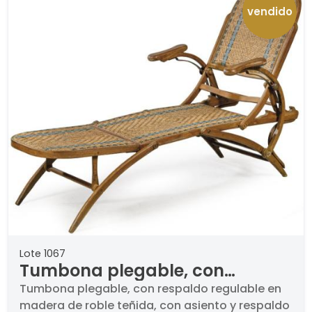
vendido
Lote 1067
Tumbona plegable, con
respaldo regulable en madera
Tumbona plegable, con respaldo regulable en
madera de roble teñida, con asiento y respaldo
de roble teñida, con asiento y