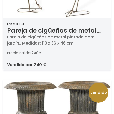
Lote 1064
Pareja de cigüeñas de metal
pintado para jardín.
Pareja de cigüeñas de metal pintado para
jardín.. Medidas: 110 x 36 x 46 cm
Precio salida
240 €
vendido por
240 €
vendido