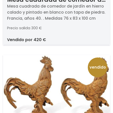
jardín en hierro calado y
Mesa cuadrada de comedor de jardín en hierro
calado y pintado en blanco con tapa de piedra.
pintado en blanco con tapa de
Francia, años 40. . Medidas 76 x 83 x 100 cm
piedra. Francia, años 40.
Precio salida
300 €
vendido por
420 €
vendido