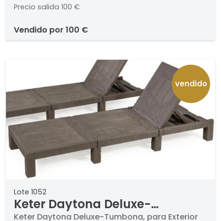
trenzada.
Precio salida
100 €
vendido por
100 €
vendido
Lote 1052
Keter Daytona Deluxe-
Tumbona, para Exterior con
Keter Daytona Deluxe-Tumbona, para Exterior