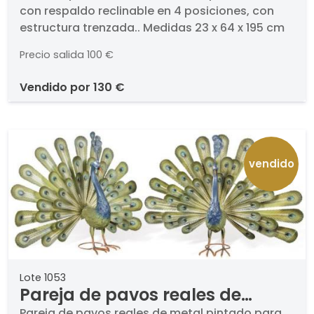
con respaldo reclinable en 4 posiciones, con
respaldo reclinable en 4
estructura trenzada.. Medidas 23 x 64 x 195 cm
posiciones, con estructura
trenzada.
Precio salida
100 €
vendido por
130 €
vendido
Lote 1053
Pareja de pavos reales de
Pareja de pavos reales de metal pintado para