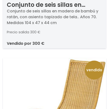
Conjunto de seis sillas en
madera de bambú y ratán, con
Conjunto de seis sillas en madera de bambú y
ratán, con asiento tapizado de tela.. Años 70.
asiento tapizado de tela.
Medidas 104 x 47 x 44 cm
Precio salida
300 €
vendido por
300 €
vendido