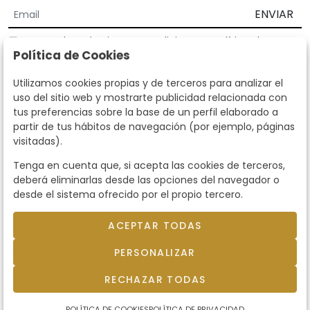
ENVIAR
Acepto los
Términos y Condiciones
y
Política de
Política de Cookies
privacidad
Según la LOPD y disposiciones de desarrollo, informamos que sus
Utilizamos cookies propias y de terceros para analizar el
datos personales serán tratados por parte de Subastas Segre con la
uso del sitio web y mostrarte publicidad relacionada con
finalidad de gestionar la relación comercial. Puede ejercitar los
tus preferencias sobre la base de un perfil elaborado a
derechos de acceso, rectificación, cancelación, oposición y demás
partir de tus hábitos de navegación (por ejemplo, páginas
derechos en los términos establecidos en la normativa vigente
visitadas).
dirigiéndote a nosotros. Asimismo, nos puede solicitar el envío de
información adicional sobre nuestra política de protección de datos
Tenga en cuenta que, si acepta las cookies de terceros,
llamando al teléfono 915159584 o enviando un e-mail a
deberá eliminarlas desde las opciones del navegador o
info@subastassegre.es
Este sitio está protegido por reCAPTCHA y se aplican la
Política de
desde el sistema ofrecido por el propio tercero.
privacidad
y los
Términos de servicio
de Google.
ACEPTAR TODAS
© 2026
Subastas Segre
- Todos los derechos
PERSONALIZAR
reservados.
Desarrollado por Labelgrup Networks.
RECHAZAR TODAS
POLÍTICA DE COOKIES
POLÍTICA DE PRIVACIDAD