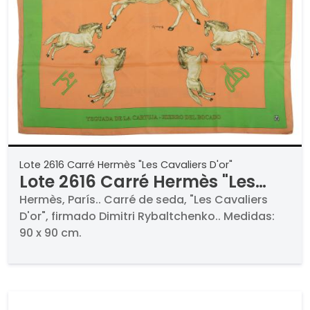
Lote 2616 Carré Hermès "Les Cavaliers D'or"
Lote 2616 Carré Hermès "Les
Cavaliers D'or"
Hermès, París.. Carré de seda, "Les Cavaliers
D'or", firmado Dimitri Rybaltchenko.. Medidas:
90 x 90 cm.