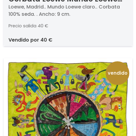
claro
Loewe, Madrid.. Mundo Loewe claro.. Corbata
100% seda. . Ancho: 9 cm.
Precio salida
40 €
vendido por
40 €
vendido