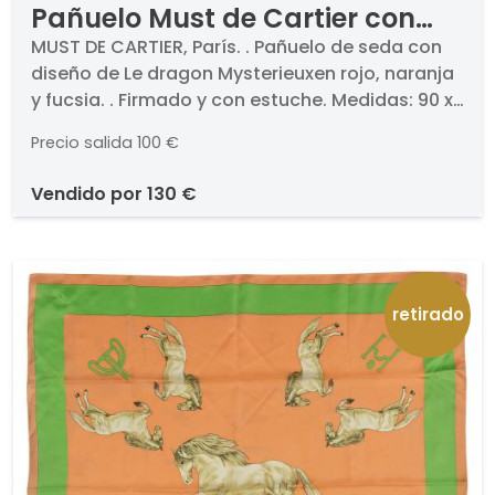
Pañuelo Must de Cartier con
estuche
MUST DE CARTIER, París. . Pañuelo de seda con
diseño de Le dragon Mysterieuxen rojo, naranja
y fucsia. . Firmado y con estuche. Medidas: 90 x
90 cm
Precio salida
100 €
vendido por
130 €
retirado