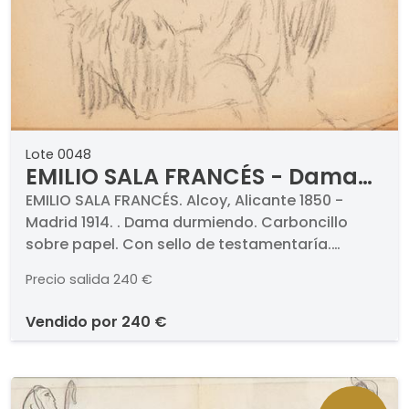
Lote 0048
EMILIO SALA FRANCÉS - Dama
durmiendo
EMILIO SALA FRANCÉS. Alcoy, Alicante 1850 -
Madrid 1914. . Dama durmiendo. Carboncillo
sobre papel. Con sello de testamentaría.
Medidas 270 x 337 mm
Precio salida
240 €
vendido por
240 €