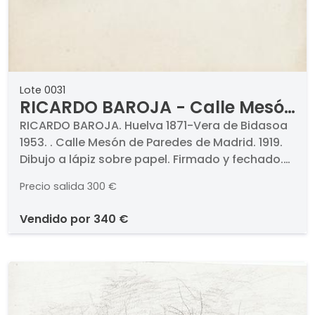
Lote 0031
RICARDO BAROJA - Calle Mesón
de Paredes de Madrid
RICARDO BAROJA. Huelva 1871-Vera de Bidasoa
1953. . Calle Mesón de Paredes de Madrid. 1919.
Dibujo a lápiz sobre papel. Firmado y fechado.
Medidas 292 x 135 mm
Precio salida
300 €
vendido por
340 €