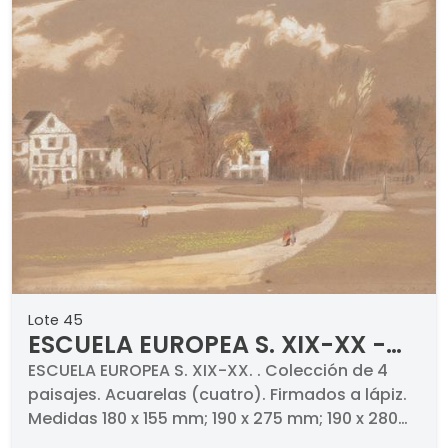
Lote 45
ESCUELA EUROPEA S. XIX-XX -
Colección de 4 paisajes
ESCUELA EUROPEA S. XIX-XX. . Colección de 4
paisajes. Acuarelas (cuatro). Firmados a lápiz.
Medidas 180 x 155 mm; 190 x 275 mm; 190 x 280
mm; 265 x 185 mm