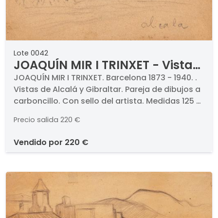
Lote 0042
JOAQUÍN MIR I TRINXET - Vistas
de Alcalá y Gibraltar
JOAQUÍN MIR I TRINXET. Barcelona 1873 - 1940. .
Vistas de Alcalá y Gibraltar. Pareja de dibujos a
carboncillo. Con sello del artista. Medidas 125 x
150 mm cada una
Precio salida
220 €
vendido por
220 €