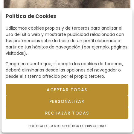
Política de Cookies
Utilizamos cookies propias y de terceros para analizar el
uso del sitio web y mostrarte publicidad relacionada con
tus preferencias sobre la base de un perfil elaborado a
partir de tus hábitos de navegación (por ejemplo, páginas
visitadas).
Tenga en cuenta que, si acepta las cookies de terceros,
Lote 0059
deberá eliminarlas desde las opciones del navegador o
ESCUELA ESPAÑOLA S. XIX -
desde el sistema ofrecido por el propio tercero.
Estudio de anciano
ESCUELA ESPAÑOLA S. XIX. . Estudio de anciano.
Dibujo a carboncillo. Firmado "L. Casado".
ACEPTAR TODAS
Medidas 510 x 440 mm
PERSONALIZAR
Precio salida
200 €
RECHAZAR TODAS
vendido por
260 €
POLÍTICA DE COOKIES
POLÍTICA DE PRIVACIDAD