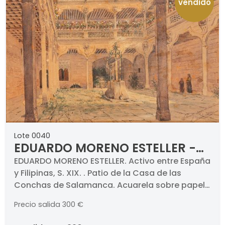
vendido
Lote 0040
EDUARDO MORENO ESTELLER -
Patio de la Casa de las
EDUARDO MORENO ESTELLER. Activo entre España
y Filipinas, S. XIX. . Patio de la Casa de las
Conchas de Salamanca
Conchas de Salamanca. Acuarela sobre papel.
Firmado y titulado. Medidas 245 x 370 mm
Precio salida
300 €