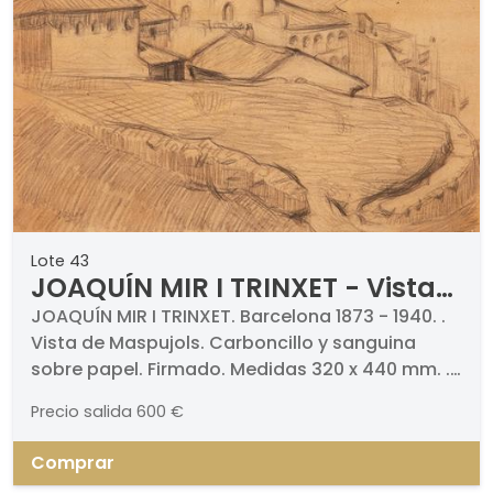
Lote 43
JOAQUÍN MIR I TRINXET - Vista
de Maspujols
JOAQUÍN MIR I TRINXET. Barcelona 1873 - 1940. .
Vista de Maspujols. Carboncillo y sanguina
sobre papel. Firmado. Medidas 320 x 440 mm. .
Certificado firmado por Francesc Miralles
Precio salida
600 €
Comprar