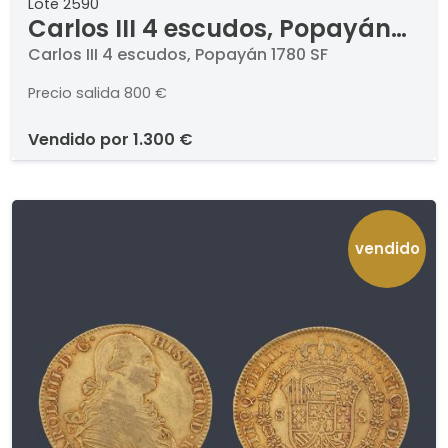
Lote 2590
Carlos III 4 escudos, Popayán
1780 SF
Carlos III 4 escudos, Popayán 1780 SF
Precio salida
800 €
vendido por
1.300 €
vendido