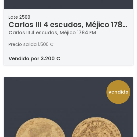
Lote 2588
Carlos III 4 escudos, Méjico 1784
FM
Carlos III 4 escudos, Méjico 1784 FM
Precio salida
1.500 €
vendido por
3.200 €
vendido