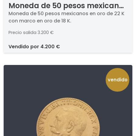
Moneda de 50 pesos mexicanos
en oro de 22 K con marco en oro
Moneda de 50 pesos mexicanos en oro de 22 K
con marco en oro de 18 K.
de 18 K.
Precio salida
3.200 €
vendido por
4.200 €
vendido