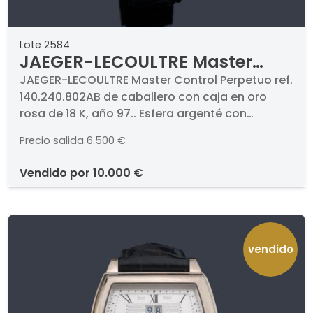
Lote 2584
JAEGER-LECOULTRE Master
Control Perpetuo ref.
JAEGER-LECOULTRE Master Control Perpetuo ref.
140.240.802AB de caballero con caja en oro
140.240.802AB de caballero con
rosa de 18 K, año 97.. Esfera argenté con
caja en oro rosa de 18 K, año 97.
numeración a trazos aplicados, agujas tipo
Precio salida
6.500 €
dauphine, el calendario perpetuo muestra la
fecha, el día, el mes, la fase lunar y el año en
vendido por
10.000 €
curso, teniendo en cuenta automáticamente la
duración variable de los meses. Caja en oro
rosa de 18 K. Pulsera en piel con cierre
desplegable. Movimiento automático. Estado
de marcha. Con estuche y documentación.
vendido