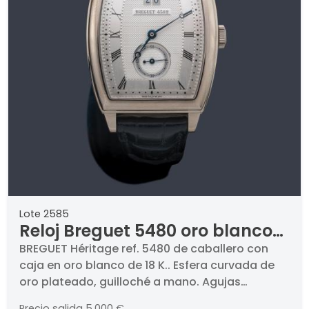
Lote 2585
Reloj Breguet 5480 oro blanco
con estuche y documentación.
BREGUET Héritage ref. 5480 de caballero con
caja en oro blanco de 18 K.. Esfera curvada de
oro plateado, guilloché a mano. Agujas
Breguet, segundero a las 6 y calendario fecha
Precio salida
5.000 €