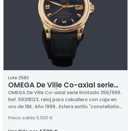
Lote 2583
OMEGA De Ville Co-axial serie
limitada 356/999. Ref. 59318123,
OMEGA De Ville Co-axial serie limitada 356/999.
Ref. 59318123, reloj para caballero con caja en
reloj para caballero con caja
oro de 18K. Año 1999.. Esfera estilo "constellation
en oro de 18K. Año 1999. Con
1952" con numeración romana, índices con
estuche y documentación.
Precio salida
5.500 €
punto de tritio, agujas Feuille luminiscentes,
minutero tipo ferrocarril, segundero central y