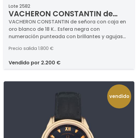
Lote 2582
VACHERON CONSTANTIN de
señora con caja en oro blanco
VACHERON CONSTANTIN de señora con caja en
oro blanco de 18 K.. Esfera negra con
de 18 K.
numeración punteada con brillantes y agujas
tipo bastón. Caja en oro blanco de 18 K. Pulsera
Precio salida
1.800 €
en piel. Mecanismo de cuerda. Estado de
marcha.
vendido por
2.200 €
vendido