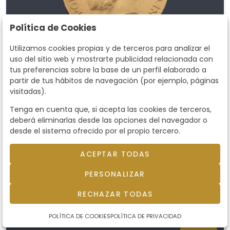
Política de Cookies
Utilizamos cookies propias y de terceros para analizar el
uso del sitio web y mostrarte publicidad relacionada con
tus preferencias sobre la base de un perfil elaborado a
partir de tus hábitos de navegación (por ejemplo, páginas
visitadas).
Tenga en cuenta que, si acepta las cookies de terceros,
Lote 2600
deberá eliminarlas desde las opciones del navegador o
Jorge V, libra inglesa en oro
desde el sistema ofrecido por el propio tercero.
amarillo de 22 K.
Jorge V, libra inglesa en oro amarillo de 22 K.
ACEPTAR TODAS
Precio salida
400 €
PERSONALIZAR
vendido por
800 €
RECHAZAR TODAS
POLÍTICA DE COOKIES
POLÍTICA DE PRIVACIDAD