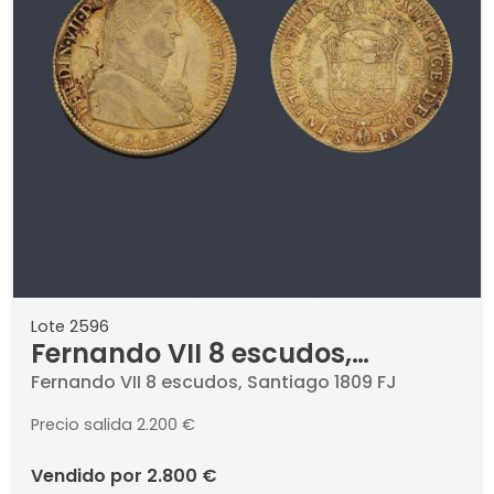
Lote 2596
Fernando VII 8 escudos,
Santiago 1809 FJ
Fernando VII 8 escudos, Santiago 1809 FJ
Precio salida
2.200 €
vendido por
2.800 €