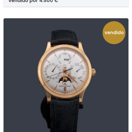
vendido por
4.500 €
ventana calendario-fecha a las tres. Caja en
oro amarillo de 18K con cristal zafiro, fondo
numerado y grabado con el emblema "De Ville"..
Pulsera en piel de cocodrilo con cierre
desplegable en oro de 18K. . Movimiento
vendido
automático, calibre 2500 con tecnología
coaxial que incrementa la precisión y
durabilidad del mismo. Reserva de marcha de
44 horas. Estado de marcha. Con estuche y
garantía original..