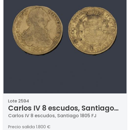
Lote 2594
Carlos IV 8 escudos, Santiago
1805 FJ
Carlos IV 8 escudos, Santiago 1805 FJ
Precio salida
1.800 €