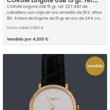
CORUM Lingote USB 15 gr. ref.
227.482 de caballero con caja
CORUM Lingote USB 15 gr. ref. 227.482 de
caballero con caja en oro amarillo de 18 K, años
en oro amarillo de 18 K, años 80.
80.. Esfera de lingote de 15 gr en oro de 24 K con
Con funda original y
agujas tipo bastón. Caja en oro amarillo de 18 K.
documentación.
Precio salida
3.800 €
Pulsera en piel (pulsera de repuesto piel negra).
Mecanismo de cuarzo. Estado de marcha. Con
vendido por
4.200 €
funda original y documentación.
vendido