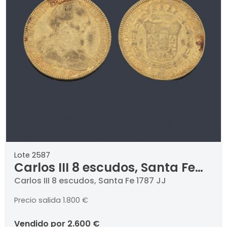
Lote 2587
Carlos III 8 escudos, Santa Fe
1787 JJ
Carlos III 8 escudos, Santa Fe 1787 JJ
Precio salida
1.800 €
vendido por
2.600 €