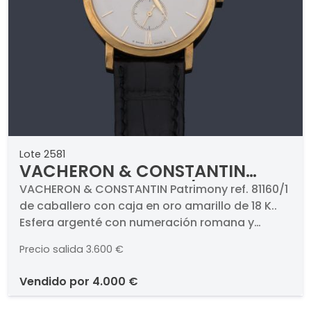
Lote 2581
VACHERON & CONSTANTIN
Patrimony ref. 81160/1 de
VACHERON & CONSTANTIN Patrimony ref. 81160/1
de caballero con caja en oro amarillo de 18 K..
caballero con caja en oro
Esfera argenté con numeración romana y
amarillo de 18 K.
trazos aplicados, segundero a las 6 y agujas
Precio salida
3.600 €
tipo feuille. Caja en oro amarillo de 18 K con
trasera en cristal que permite ver el
vendido por
4.000 €
movimiento. Pulsera en piel. Mecanismo de
cuerda. Estado de marcha.