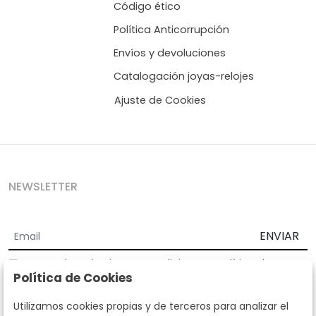
Código ético
Política Anticorrupción
Envíos y devoluciones
Catalogación joyas-relojes
Ajuste de Cookies
NEWSLETTER
ENVIAR
Acepto los
Términos y Condiciones
y
Política de
Política de Cookies
privacidad
Según la LOPD y disposiciones de desarrollo, informamos que sus
Utilizamos cookies propias y de terceros para analizar el
datos personales serán tratados por parte de Subastas Segre con la