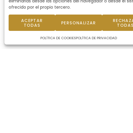
eliminarlas desde las opciones del navegador o desde el si
ofrecido por el propio tercero.
ACEPTAR
RECHAZ
PERSONALIZAR
TODAS
TODA
POLÍTICA DE COOKIES
POLÍTICA DE PRIVACIDAD