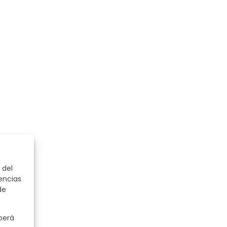
 del
encias
de
berá