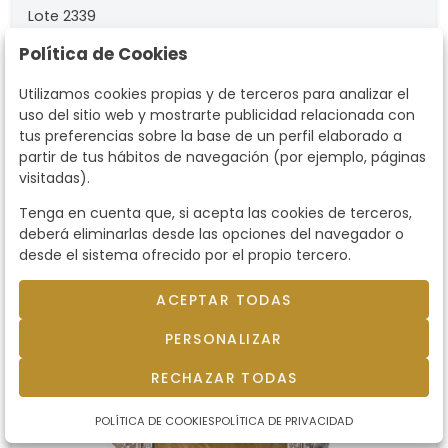
Lote 2339
SIETE JOYEROS
Política de Cookies
SIETE JOYEROS. Colgante con un diamante talla
oval de aprox. 1,08 ct con cuajado de brillantes
Utilizamos cookies propias y de terceros para analizar el
de aprox. 0,07 ct en total.. Se estima de color I y
uso del sitio web y mostrarte publicidad relacionada con
tus preferencias sobre la base de un perfil elaborado a
pureza SI. En montura de oro blanco de 18K y
Precio salida
1.900 €
partir de tus hábitos de navegación (por ejemplo, páginas
cadena.
visitadas).
Tenga en cuenta que, si acepta las cookies de terceros,
deberá eliminarlas desde las opciones del navegador o
desde el sistema ofrecido por el propio tercero.
ACEPTAR TODAS
PERSONALIZAR
RECHAZAR TODAS
POLÍTICA DE COOKIES
POLÍTICA DE PRIVACIDAD