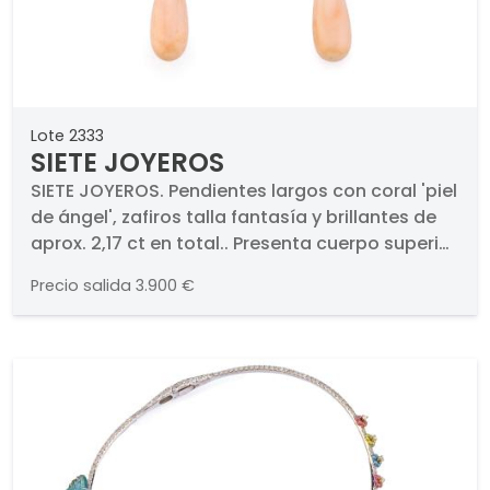
Lote 2333
SIETE JOYEROS
SIETE JOYEROS. Pendientes largos con coral 'piel
de ángel', zafiros talla fantasía y brillantes de
aprox. 2,17 ct en total.. Presenta cuerpo superior
con seis corales dispuestos en forma de
Precio salida
3.900 €
pirámide con orla de brillantes, seguido por
zafiros engastados en garra. Con remate de
chupón de coral 'piel de angel'. En montura de
oro blanco de 18K. Cierre de presión.. Firmados.
Pieza única.