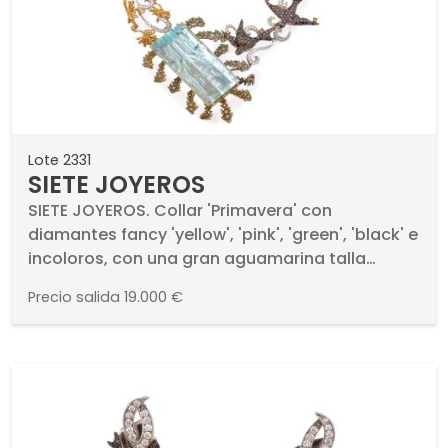
Lote 2331
SIETE JOYEROS
SIETE JOYEROS. Collar 'Primavera' con
diamantes fancy 'yellow', 'pink', 'green', 'black' e
incoloros, con una gran aguamarina talla
esmeralda de 81,00 ct.. Dentro de esta exquisita
Precio salida
19.000 €
pieza, nos encontramos con una bandada de
golondrinas en pavé de diamantes negros y
diamantes fancy 'yellow', planeando sobre el
viento hacia una aguamarina que simula un
lago. En la otra parte de la pieza, nos
encontramos motivos con diseño de 'diente de