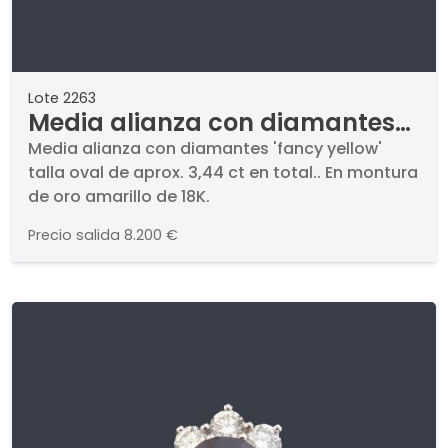
Lote 2263
Media alianza con diamantes
'fancy yellow' talla oval de
Media alianza con diamantes 'fancy yellow'
talla oval de aprox. 3,44 ct en total.. En montura
aprox. 3,44 ct en total.
de oro amarillo de 18K.
Precio salida
8.200 €