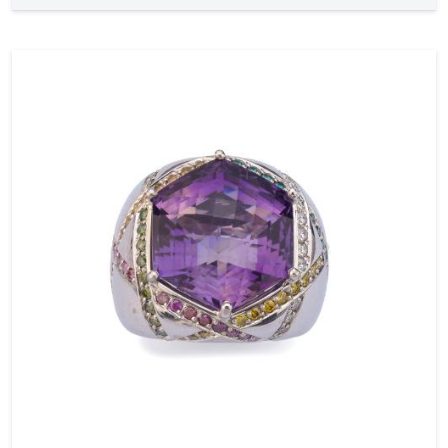
perilla con la serpiente enroscada, realizada en
montura de oro blanco de 18K con baño de
rutenio. Las serpientes presentan partes
móviles y gran profusión de detalles. Cierre de
presión. Firmados. Pieza única.