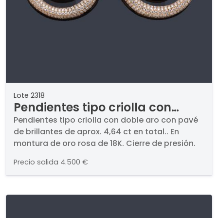
Lote 2318
Pendientes tipo criolla con
doble aro con pavé de
Pendientes tipo criolla con doble aro con pavé
de brillantes de aprox. 4,64 ct en total.. En
brillantes de aprox. 4,64 ct en
montura de oro rosa de 18K. Cierre de presión.
total.
Precio salida
4.500 €