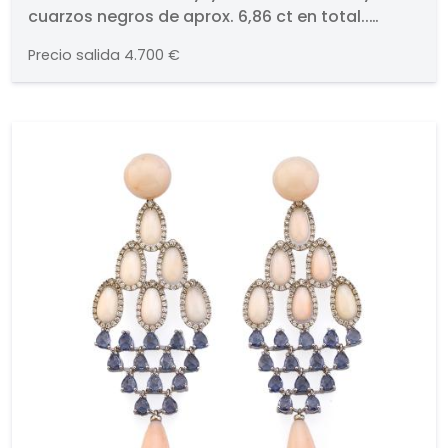
cuarzos negros de aprox. 6,86 ct en total..
Representa una bandada de golondrinas
Precio salida
4.700 €
mecidas por la brisa primaveral. Realizadas en
oro blanco de 18K. Cierre de presión.. Firmados.
Pieza única.