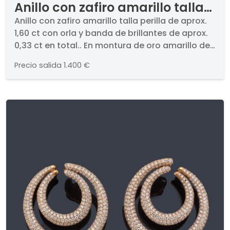
Anillo con zafiro amarillo talla
perilla de aprox. 1,60 ct con orla
Anillo con zafiro amarillo talla perilla de aprox.
1,60 ct con orla y banda de brillantes de aprox.
y banda de brillantes de aprox.
0,33 ct en total.. En montura de oro amarillo de
0,33 ct en total.
18K.
Precio salida
1.400 €