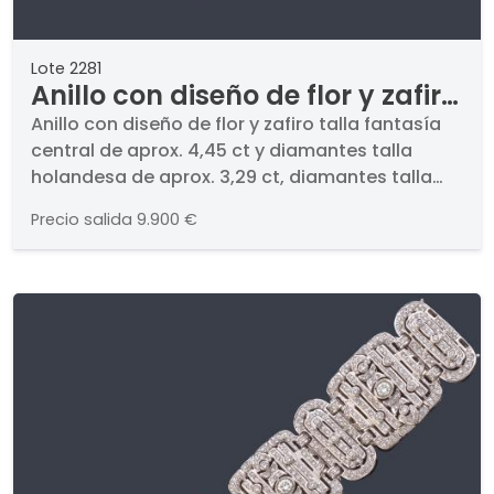
Lote 2281
Anillo con diseño de flor y zafiro
talla fantasía central de aprox.
Anillo con diseño de flor y zafiro talla fantasía
central de aprox. 4,45 ct y diamantes talla
4,45 ct y diamantes talla
holandesa de aprox. 3,29 ct, diamantes talla
holandesa de aprox. 3,29 ct,
marquís de aprox. 1,64 ct y brillantes de aprox.
diamantes talla marquís de
Precio salida
9.900 €
0,54 ct en total.. En montura de oro blanco de
aprox. 1,64 ct y brillantes de
18K.
aprox. 0,54 ct en total.