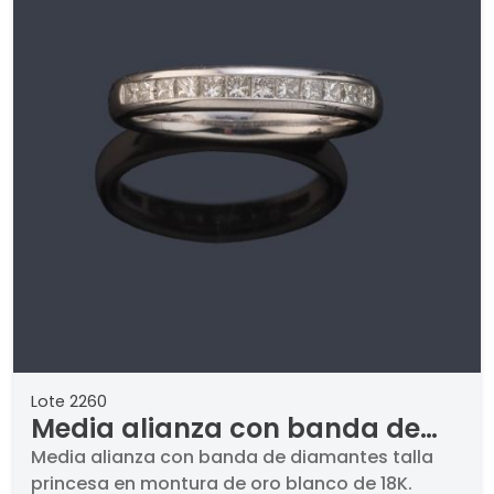
Lote 2260
Media alianza con banda de
diamantes talla princesa en
Media alianza con banda de diamantes talla
princesa en montura de oro blanco de 18K.
montura de oro blanco de 18K.