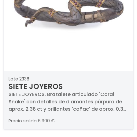
Lote 2338
SIETE JOYEROS
SIETE JOYEROS. Brazalete articulado 'Coral
Snake' con detalles de diamantes púrpura de
aprox. 2,36 ct y brillantes 'coñac' de aprox. 0,34
ct en total.. Presenta gran profusión de detalles,
Precio salida
6.900 €
realizado en oro blanco de 18K con baño de
rutenio.. Firmado.