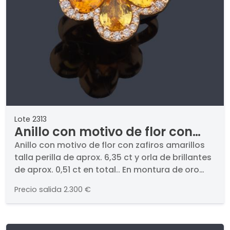
Lote 2313
Anillo con motivo de flor con
zafiros amarillos talla perilla de
Anillo con motivo de flor con zafiros amarillos
talla perilla de aprox. 6,35 ct y orla de brillantes
aprox. 6,35 ct y orla de
de aprox. 0,51 ct en total.. En montura de oro
brillantes de aprox. 0,51 ct en
rosa de 18K.
total.
Precio salida
2.300 €