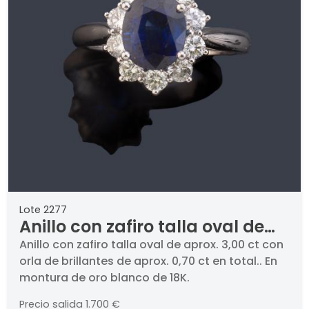
Lote 2277
Anillo con zafiro talla oval de
aprox. 3,00 ct con orla de
Anillo con zafiro talla oval de aprox. 3,00 ct con
orla de brillantes de aprox. 0,70 ct en total.. En
brillantes de aprox. 0,70 ct en
montura de oro blanco de 18K.
total.
Precio salida
1.700 €