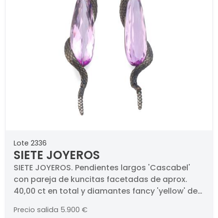
Lote 2336
SIETE JOYEROS
SIETE JOYEROS. Pendientes largos 'Cascabel'
con pareja de kuncitas facetadas de aprox.
40,00 ct en total y diamantes fancy 'yellow' de
aprox. 0,03 ct y brillantes incoloros de aprox.
Precio salida
5.900 €
0,27 ct en total. . Presenta una kuncita talla