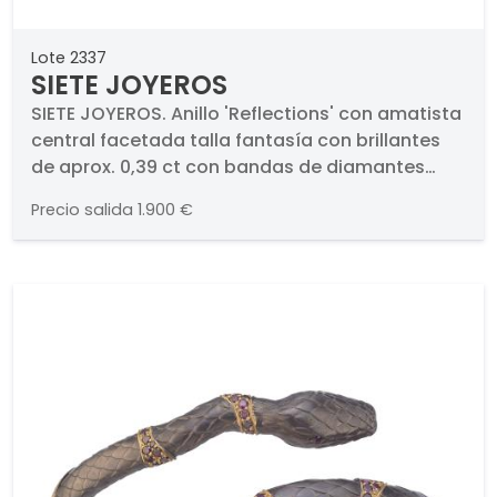
Lote 2337
SIETE JOYEROS
SIETE JOYEROS. Anillo 'Reflections' con amatista
central facetada talla fantasía con brillantes
de aprox. 0,39 ct con bandas de diamantes
'fancy' de aprox. 0,95 ct en total.. En montura de
Precio salida
1.900 €
oro blanco de 18K. Pieza única.