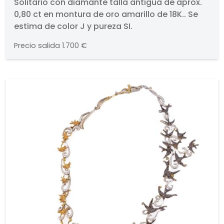
antigua de aprox. 0,80 ct en
Solitario con diamante talla antigua de aprox.
0,80 ct en montura de oro amarillo de 18K.. Se
montura de oro amarillo de 18K.
estima de color J y pureza SI.
Precio salida
1.700 €