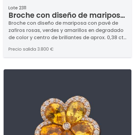
Lote 2311
Broche con diseño de mariposa
con pavé de zafiros rosas,
Broche con diseño de mariposa con pavé de
zafiros rosas, verdes y amarillos en degradado
verdes y amarillos en
de color y centro de brillantes de aprox. 0,38 ct
degradado de color y centro de
en total.. En montura de oro blanco de 18K.
brillantes de aprox. 0,38 ct en
Precio salida
3.800 €
total.