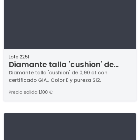
Lote 2251
Diamante talla 'cushion' de
0,90 ct con certificado GIA.
Diamante talla 'cushion' de 0,90 ct con
certificado GIA.. Color E y pureza SI2.
Precio salida
1.100 €