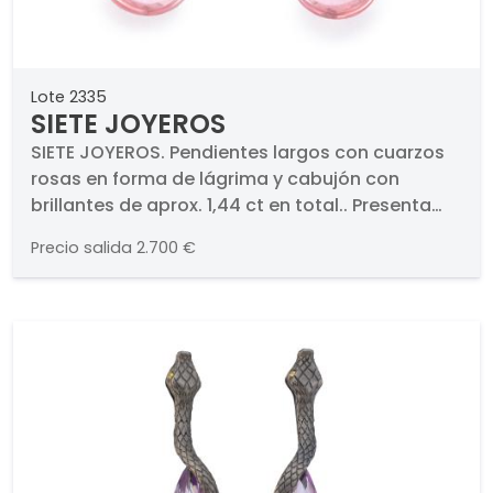
Lote 2335
SIETE JOYEROS
SIETE JOYEROS. Pendientes largos con cuarzos
rosas en forma de lágrima y cabujón con
brillantes de aprox. 1,44 ct en total.. Presenta
diseño con motivos ondulados y remate de
Precio salida
2.700 €
cuarzos rosa, siendo el cuarzo del remate de
mayor tamaño. En montura de oro blanco de
18K. Cierre de presión. Firmados. Pieza única.