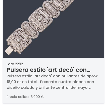
Lote 2282
Pulsera estilo 'art decó' con
brillantes de aprox. 18,00 ct en
Pulsera estilo 'art decó' con brillantes de aprox.
18,00 ct en total.. Presenta cuatro placas con
total.
diseño calado y brillante central de mayor
engastado en chatón. En montura de oro
Precio salida
18.000 €
blanco de 18K.