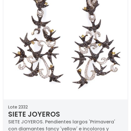
león' arrastrados por la brisa primaveral,
enriquecidos por diamantes fancy 'yellow' e
incoloros. En montura de oro blanco y amarillo
de 18K.. Firmado. Pieza única.
Lote 2332
SIETE JOYEROS
SIETE JOYEROS. Pendientes largos 'Primavera'
con diamantes fancy 'yellow' e incoloros y