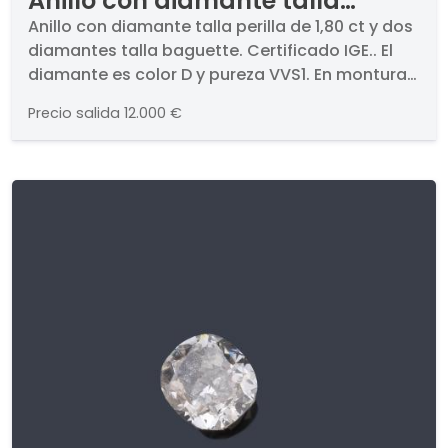
Anillo con diamante talla
perilla de 1,80 ct y dos
Anillo con diamante talla perilla de 1,80 ct y dos
diamantes talla baguette. Certificado IGE.. El
diamantes talla baguette.
diamante es color D y pureza VVS1. En montura
Certificado IGE.
de oro blanco de 18K.
Precio salida
12.000 €