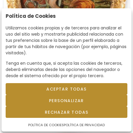
Política de Cookies
Utilizamos cookies propias y de terceros para analizar el
uso del sitio web y mostrarte publicidad relacionada con
tus preferencias sobre la base de un perfil elaborado a
partir de tus hábitos de navegación (por ejemplo, páginas
visitadas).
Tenga en cuenta que, si acepta las cookies de terceros,
deberá eliminarlas desde las opciones del navegador o
Lote 55
desde el sistema ofrecido por el propio tercero.
ESCUELA ESPAÑOLA FNS. S. XVIII
- Martirio de San Sebastián
ESCUELA ESPAÑOLA FNS. S. XVIII. . Martirio de San
ACEPTAR TODAS
Sebastián. Óleo bajo cristal. Medidas 44 x 34,5
cm
PERSONALIZAR
Precio salida
800 €
RECHAZAR TODAS
POLÍTICA DE COOKIES
POLÍTICA DE PRIVACIDAD