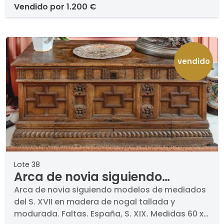
vendido por
1.200 €
vendido
Lote 38
Arca de novia siguiendo
modelos de mediados del S.
Arca de novia siguiendo modelos de mediados
del S. XVII en madera de nogal tallada y
XVII en madera de nogal
modurada. Faltas. España, S. XIX. Medidas 60 x
tallada y modurada. Faltas