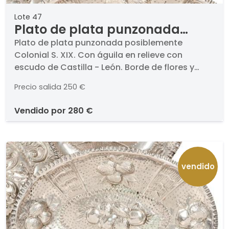
Lote 47
Plato de plata punzonada
posiblemente Colonial S. XIX
Plato de plata punzonada posiblemente
Colonial S. XIX. Con águila en relieve con
escudo de Castilla - León. Borde de flores y
frutas repujadas y cinceladas.. Diámetro: 32 cm
Precio salida
250 €
vendido por
280 €
vendido