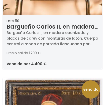
Lote 50
Bargueño Carlos II, en madera
ebonizada y placas de carey
Bargueño Carlos II, en madera ebonizada y
placas de carey con monturas de latón. Cuerpo
con monturas de latón. Cuerpo
central a modo de portada flanqueada por
central a modo de portada
columnas de estilo toscano que al abrirse
flanqueada por columnas de
Precio salida
1.200 €
revela un interior de gavetas.. Medidas 78,5 x 36
estilo toscano que al abrirse
x 135 cm
vendido por
4.400 €
revela un interior de gavetas.
vendido