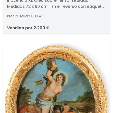
Inocencio XI. Óleo sobre lienzo. Titulado.
Medidas 72 x 60 cm. . En el reverso con etiqueta
de la Junta Delegada de Incautación
Precio salida
800 €
(colección Conde de Floridablanca).
vendido por
2.200 €