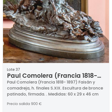
Lote 37
Paul Comolera (Francia 1818-
1897) "Faisán y comadreja", h.
Paul Comolera (Francia 1818- 1897) Faisán y
comadreja, h. finales S.XIX. Escultura de bronce
finales S.XIX
patinado, firmada. . Medidas: 60 x 29 x 46 cm
Precio salida
900 €