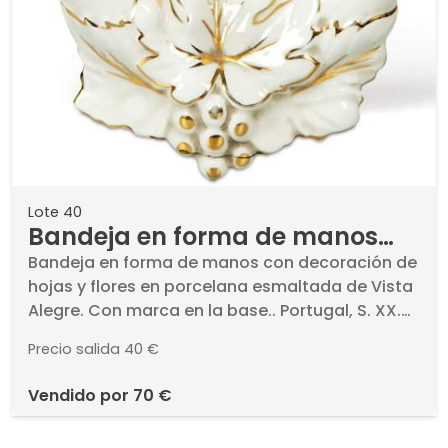
Lote 40
Bandeja en forma de manos
con decoración de hojas y
Bandeja en forma de manos con decoración de
hojas y flores en porcelana esmaltada de Vista
flores en porcelana esmaltada
Alegre. Con marca en la base.. Portugal, S. XX.
de Vista Alegre. Con marca en
Medidas 19 x 15 cm
la base.
Precio salida
40 €
vendido por
70 €