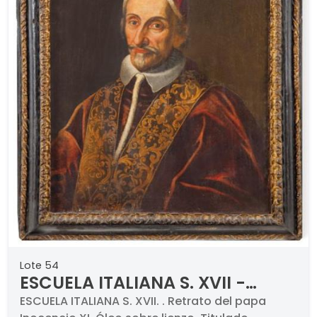
Lote 54
ESCUELA ITALIANA S. XVII -
Retrato del papa Inocencio XI
ESCUELA ITALIANA S. XVII. . Retrato del papa