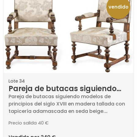
vendido
Lote 34
Pareja de butacas siguiendo
modelos de principios del siglo
Pareja de butacas siguiendo modelos de
principios del siglo XVIII en madera tallada con
XVIII en madera tallada con
tapicería adamascada en seda beige.
tapicería adamascada en
Principios del siglo XX.. Medidas 95 x 65 x 55 cm
seda beige. Principios del siglo
Precio salida
40 €
XX.