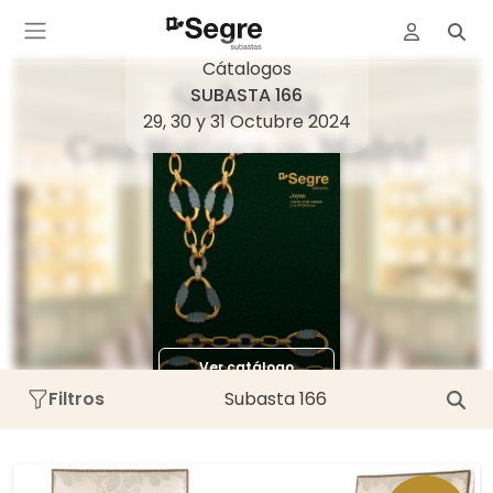
Cátalogos
SUBASTA 166
29, 30 y 31 Octubre 2024
Ver
Ver
catálogo
catálogo
Ver catálogo
Filtros
Subasta 166