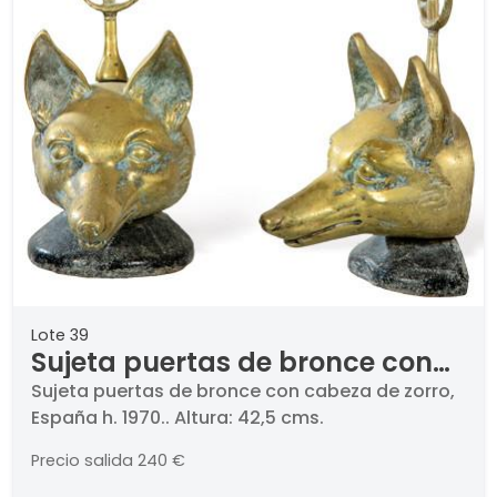
Lote 39
Sujeta puertas de bronce con
cabeza de zorro, España h.
Sujeta puertas de bronce con cabeza de zorro,
España h. 1970.. Altura: 42,5 cms.
1970.
Precio salida
240 €