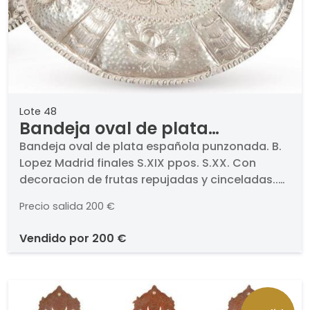
Lote 48
Bandeja oval de plata
española punzonada. B. Lopez
Bandeja oval de plata española punzonada. B.
Lopez Madrid finales S.XIX ppos. S.XX. Con
Madrid finales S.XIX ppos. S.XX
decoracion de frutas repujadas y cinceladas..
Con desperfectos. Medidas: 36 x 26 cm
Precio salida
200 €
vendido por
200 €