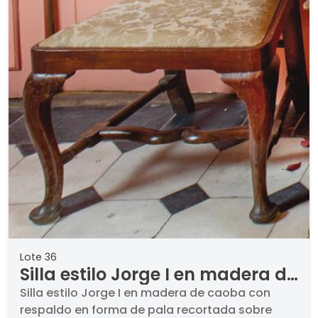
Lote 36
Silla estilo Jorge I en madera de
caoba con respaldo en forma
Silla estilo Jorge I en madera de caoba con
respaldo en forma de pala recortada sobre
de pala recortada sobre patas