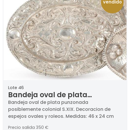
vendido
Lote 46
Bandeja oval de plata
punzonada posiblemente
Bandeja oval de plata punzonada
posiblemente colonial S.XIX. Decoracion de
colonial S.XIX
espejos ovales y roleos. Medidas: 46 x 24 cm
Precio salida
350 €