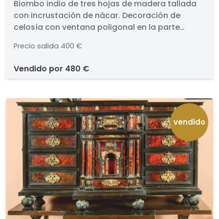
madera tallada con
Biombo indio de tres hojas de madera tallada
con incrustación de nácar. Decoración de
incrustación de nácar
celosía con ventana poligonal en la parte
central y frisos con escritura.. Medidas: 190 x 180
Precio salida
400 €
cm
vendido por
480 €
vendido