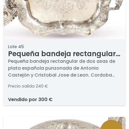
Lote 45
Pequeña bandeja rectangular
de dos asas de plata española
Pequeña bandeja rectangular de dos asas de
plata española punzonada de Antonio
punzonada de Antonio
Castejón y Cristobal Jose de Leon. Cordoba
Castejón y Cristobal Jose de
1879.. Decoracion de roleos vegetales.. Medidas:
Leon. Cordoba 1879
Precio salida
240 €
29,5 x 19 cm
vendido por
300 €