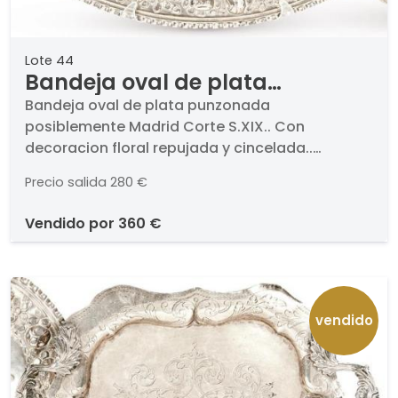
Lote 44
Bandeja oval de plata
punzonada posiblemente
Bandeja oval de plata punzonada
posiblemente Madrid Corte S.XIX.. Con
Madrid Corte S.XIX.
decoracion floral repujada y cincelada..
Medidas: 358 x 23 cm
Precio salida
280 €
vendido por
360 €
vendido