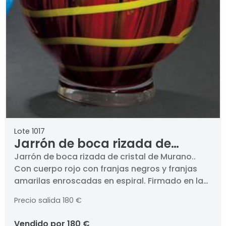
Lote 1017
Jarrón de boca rizada de
cristal de Murano.
Jarrón de boca rizada de cristal de Murano..
Con cuerpo rojo con franjas negros y franjas
amarilas enroscadas en espiral. Firmado en la
base a la rueda.. Altura: 46,5 cm
Precio salida
180 €
vendido por
180 €