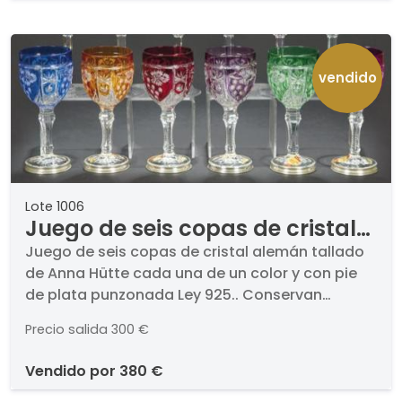
vendido
Lote 1006
Juego de seis copas de cristal
alemán tallado de Anna Hütte
Juego de seis copas de cristal alemán tallado
de Anna Hütte cada una de un color y con pie
cada una de un color y con pie
de plata punzonada Ley 925.. Conservan
de plata punzonada Ley 925.
etiqueta de fábrica.. Altura: 19 cm
Precio salida
300 €
vendido por
380 €