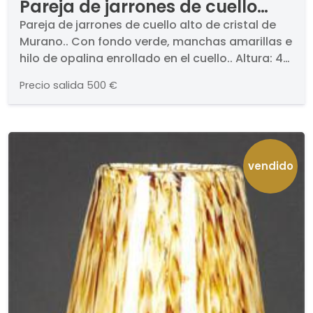
Pareja de jarrones de cuello
alto de cristal de Murano.
Pareja de jarrones de cuello alto de cristal de
Murano.. Con fondo verde, manchas amarillas e
hilo de opalina enrollado en el cuello.. Altura: 46
cm
Precio salida
500 €
vendido