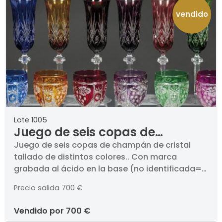
vendido
Lote 1005
Juego de seis copas de
champán de cristal tallado de
Juego de seis copas de champán de cristal
tallado de distintos colores.. Con marca
distintos colores
grabada al ácido en la base (no identificada=).
Altura: 25,5 cm
Precio salida
700 €
vendido por
700 €