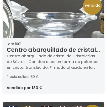
vendido
Lote 1001
Centro abarquillado de cristal
de Cristalerías de Sévres.
Centro abarquillado de cristal de Cristalerías
de Sévres.. Con dos asas en forma de palomas
en cristal translúcido. Firmado al ácido en la
base y con etiqueta de fábrica.. Medidas: 12,5 x
Precio salida
180 €
16 x 33 cm
vendido por
180 €