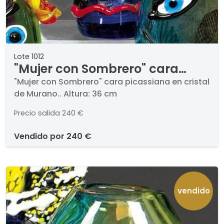
Lote 1012
"Mujer con Sombrero" cara
picassiana en cristal de
"Mujer con Sombrero" cara picassiana en cristal
de Murano.. Altura: 36 cm
Murano.
Precio salida
240 €
vendido por
240 €
vendido