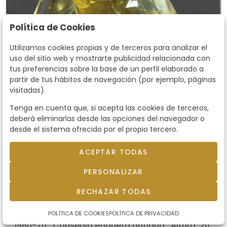
Política de Cookies
Utilizamos cookies propias y de terceros para analizar el
uso del sitio web y mostrarte publicidad relacionada con
tus preferencias sobre la base de un perfil elaborado a
partir de tus hábitos de navegación (por ejemplo, páginas
visitadas).
Tenga en cuenta que, si acepta las cookies de terceros,
deberá eliminarlas desde las opciones del navegador o
desde el sistema ofrecido por el propio tercero.
ACEPTAR TODAS
PERSONALIZAR
Lote 1026
RECHAZAR TODAS
Pareja de cacatuas de cristal
de Murano h. 1960-70.
Pareja de cacatuas de cristal de Murano h.
POLÍTICA DE COOKIES
POLÍTICA DE PRIVACIDAD
1960-70.. Conserva etiqueta antigua.. Altura: 20