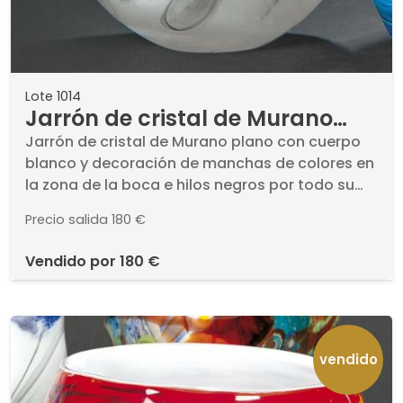
Lote 1014
Jarrón de cristal de Murano
plano con cuerpo blanco y
Jarrón de cristal de Murano plano con cuerpo
blanco y decoración de manchas de colores en
decoración de manchas de
la zona de la boca e hilos negros por todo su
colores en la zona de la boca e
perímetro.. Firmado a la rueda en la base..
hilos negros por todo su
Precio salida
180 €
Medidas: 34 x 24 x 27 cm
perímetro.
vendido por
180 €
vendido