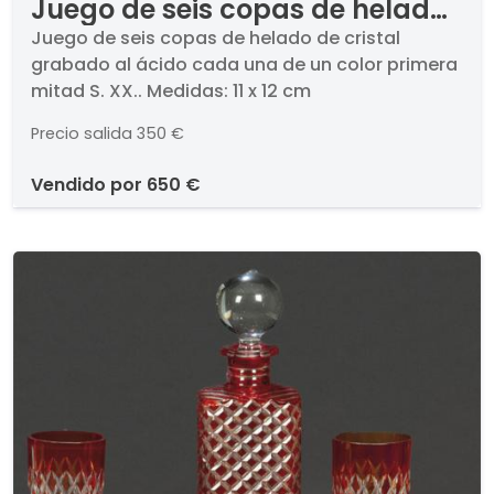
Juego de seis copas de helado
de cristal grabado al ácido
Juego de seis copas de helado de cristal
grabado al ácido cada una de un color primera
cada una de un color primera
mitad S. XX.. Medidas: 11 x 12 cm
mitad S. XX.
Precio salida
350 €
vendido por
650 €