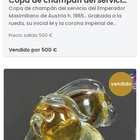
Copa de champán del servicio
del Emperador Maximiliano de
Copa de champán del servicio del Emperador
Maximiliano de Austria h. 1965.. Grabada a la
Austria h. 1965.
rueda, su inicial M y la corona imperial de
Méjico.. Altura: 19,5 cm
Precio salida
500 €
vendido por
500 €
vendido