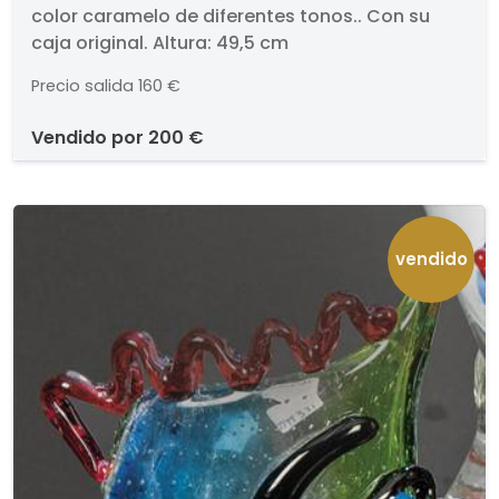
color caramelo de diferentes tonos.. Con su
caramelo de diferentes tonos.
caja original. Altura: 49,5 cm
Precio salida
160 €
vendido por
200 €
vendido