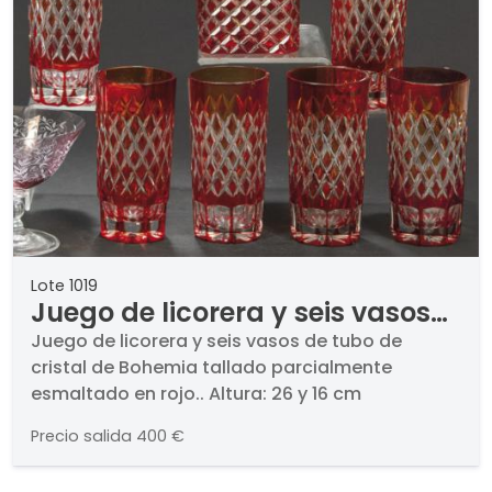
Lote 1019
Juego de licorera y seis vasos
de tubo de cristal de Bohemia
Juego de licorera y seis vasos de tubo de
cristal de Bohemia tallado parcialmente
tallado parcialmente
esmaltado en rojo.. Altura: 26 y 16 cm
esmaltado en rojo.
Precio salida
400 €