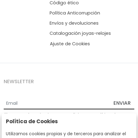
Código ético
Política Anticorrupción
Envíos y devoluciones
Catalogación joyas-relojes
Ajuste de Cookies
NEWSLETTER
ENVIAR
Acepto los
Términos y Condiciones
y
Política de
Política de Cookies
privacidad
Según la LOPD y disposiciones de desarrollo, informamos que sus
Utilizamos cookies propias y de terceros para analizar el
datos personales serán tratados por parte de Subastas Segre con la