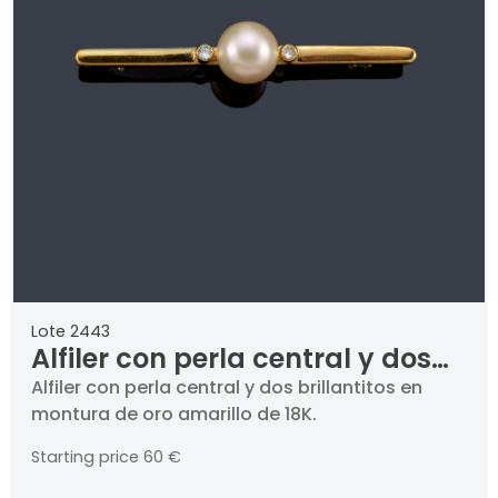
Lote 2443
Alfiler con perla central y dos
brillantitos en montura de oro
Alfiler con perla central y dos brillantitos en
montura de oro amarillo de 18K.
amarillo de 18K.
Starting price
60 €