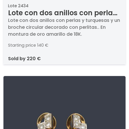
Lote 2434
Lote con dos anillos con perlas
y turquesas y un broche
Lote con dos anillos con perlas y turquesas y un
broche circular decorado con perlitas.. En
circular decorado con perlitas.
montura de oro amarillo de 18K.
Starting price
140 €
sold by
220 €