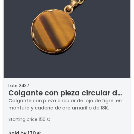
Lote 2437
Colgante con pieza circular de
'ojo de tigre' en montura y
Colgante con pieza circular de 'ojo de tigre' en
montura y cadena de oro amarillo de 18K.
cadena de oro amarillo de 18K.
Starting price
150 €
sold by
170 €