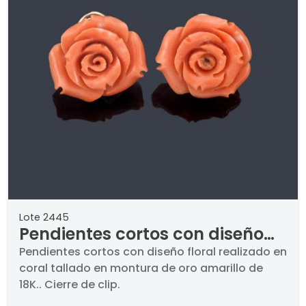
Lote 2445
Pendientes cortos con diseño
floral realizado en coral tallado
Pendientes cortos con diseño floral realizado en
coral tallado en montura de oro amarillo de
en montura de oro amarillo de
18K.. Cierre de clip.
18K.