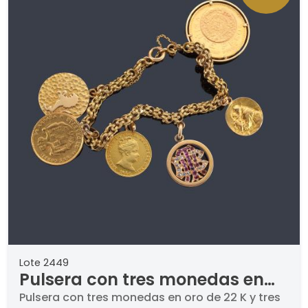
Lote 2449
Pulsera con tres monedas en
oro de 22 K y tres colgantes,
Pulsera con tres monedas en oro de 22 K y tres