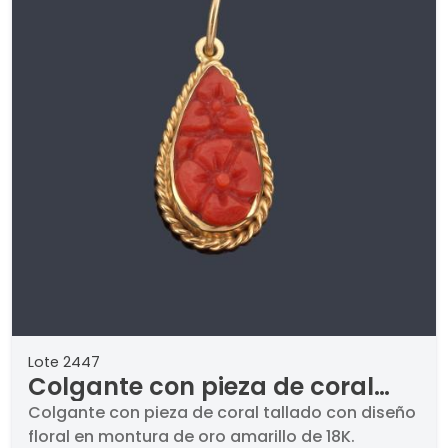
Lote 2447
Colgante con pieza de coral
tallado con diseño floral en
Colgante con pieza de coral tallado con diseño
floral en montura de oro amarillo de 18K.
montura de oro amarillo de 18K.