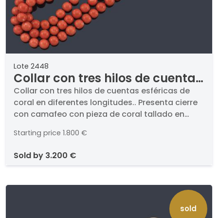
Lote 2448
Collar con tres hilos de cuentas
esféricas de coral en diferentes
Collar con tres hilos de cuentas esféricas de
coral en diferentes longitudes.. Presenta cierre
longitudes.
con camafeo con pieza de coral tallado en
forma de busto femenino enmarcado en oro
Starting price
1.800 €
amarillo de 18K, brillantes y gemas de color.
sold by
3.200 €
sold