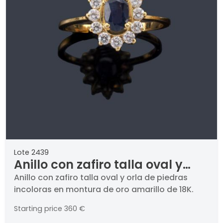
Lote 2439
Anillo con zafiro talla oval y
orla de piedras incoloras en
Anillo con zafiro talla oval y orla de piedras
incoloras en montura de oro amarillo de 18K.
montura de oro amarillo de 18K.
Starting price
360 €