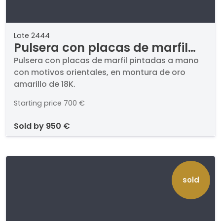
Lote 2444
Pulsera con placas de marfil
pintadas a mano con motivos
Pulsera con placas de marfil pintadas a mano
con motivos orientales, en montura de oro
orientales, en montura de oro
amarillo de 18K.
amarillo de 18K.
Starting price
700 €
sold by
950 €
sold