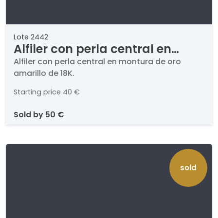
Lote 2442
Alfiler con perla central en
montura de oro amarillo de 18K.
Alfiler con perla central en montura de oro
amarillo de 18K.
Starting price
40 €
sold by
50 €
sold