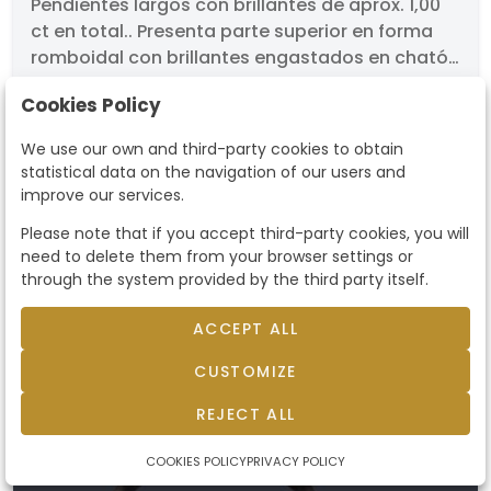
diamantes
Pendientes largos con brillantes de aprox. 1,00
ct en total.. Presenta parte superior en forma
romboidal con brillantes engastados en chatón
y remate aperillado cuajado de diamantes, en
Starting price
460 €
Cookies Policy
montura de oro blanco de 18K.. Cierre de
presión.
We use our own and third-party cookies to obtain
sold by
460 €
statistical data on the navigation of our users and
improve our services.
Please note that if you accept third-party cookies, you will
need to delete them from your browser settings or
through the system provided by the third party itself.
ACCEPT ALL
CUSTOMIZE
REJECT ALL
COOKIES POLICY
PRIVACY POLICY