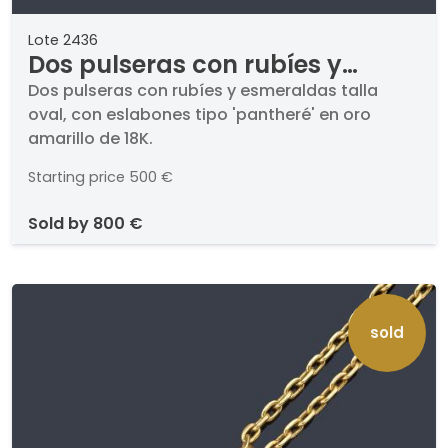
Lote 2436
Dos pulseras con rubíes y
esmeraldas talla oval, con
Dos pulseras con rubíes y esmeraldas talla
oval, con eslabones tipo 'pantheré' en oro
eslabones tipo 'pantheré' en oro
amarillo de 18K.
amarillo de 18K.
Starting price
500 €
sold by
800 €
sold