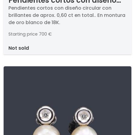
Pendientes cortos con diseño
circular con brillantes de aprox.
Pendientes cortos con diseño circular con
brillantes de aprox. 0,60 ct en total.. En montura
0,60 ct en total.
de oro blanco de 18K.
Starting price
700 €
not sold