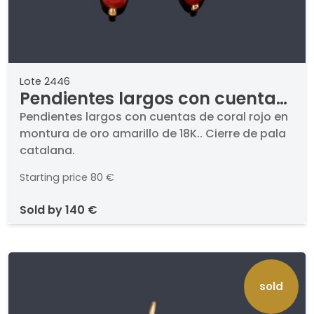
Lote 2446
Pendientes largos con cuentas
de coral rojo en montura de oro
Pendientes largos con cuentas de coral rojo en
montura de oro amarillo de 18K.. Cierre de pala
amarillo de 18K.
catalana.
Starting price
80 €
sold by
140 €
sold