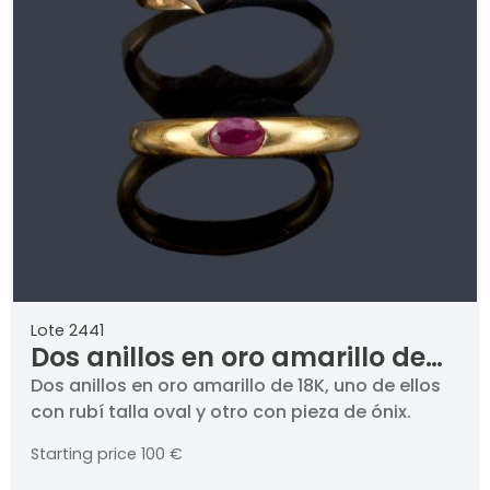
Lote 2441
Dos anillos en oro amarillo de
18K, uno de ellos con rubí talla
Dos anillos en oro amarillo de 18K, uno de ellos
con rubí talla oval y otro con pieza de ónix.
oval y otro con pieza de ónix.
Starting price
100 €