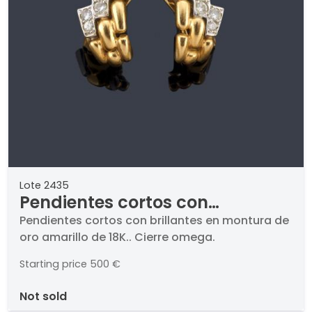
Lote 2435
Pendientes cortos con
brillantes en montura de oro
Pendientes cortos con brillantes en montura de
oro amarillo de 18K.. Cierre omega.
amarillo de 18K.
Starting price
500 €
not sold