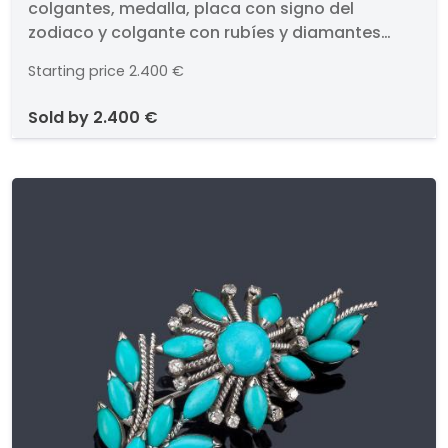
colgantes, medalla, placa con signo del
medalla, placa con signo del
zodiaco y colgante con rubíes y diamantes
zodiaco y colgante con rubíes y
talla rosa, realizado en oro amarillo de 18K.
diamantes talla rosa, realizado
Starting price
2.400 €
en oro amarillo de 18K.
sold by
2.400 €