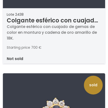
Lote 2438
Colgante esférico con cuajado
de gemas de color en montura
Colgante esférico con cuajado de gemas de
color en montura y cadena de oro amarillo de
y cadena de oro amarillo de
18K.
18K.
Starting price
700 €
not sold
sold