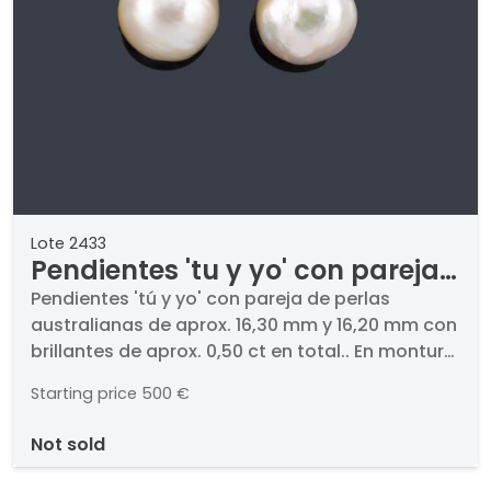
Lote 2433
Pendientes 'tu y yo' con pareja
de perlas autralianas de aprox.
Pendientes 'tú y yo' con pareja de perlas
australianas de aprox. 16,30 mm y 16,20 mm con
16,30 mm y 16,20 mm con
brillantes de aprox. 0,50 ct en total.. En montura
brillantes de aprox. 0,50 ct en
de oro blanco de 18K y cierre omega.
total.
Starting price
500 €
not sold