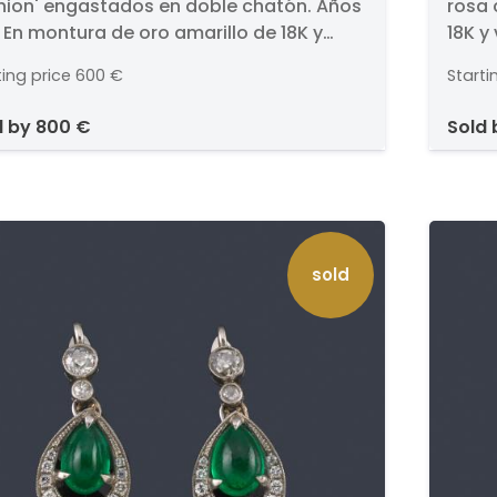
hion' engastados en doble chatón. Años
rosa 
gastados en doble chatón.
en 
. En montura de oro amarillo de 18K y
18K y 
os '30.
de 
a superior en platino.
Prese
Prim
ting price
600 €
Starti
engas
diseñ
d by
800 €
sold
sold