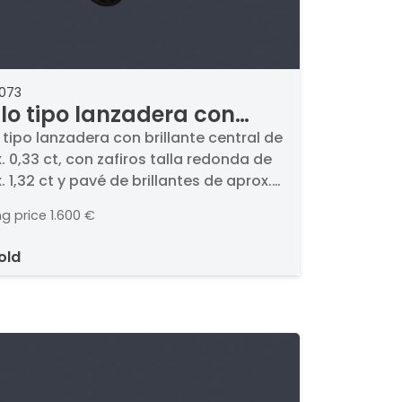
2073
llo tipo lanzadera con
llante central de aprox.
o tipo lanzadera con brillante central de
. 0,33 ct, con zafiros talla redonda de
 ct, con zafiros talla
. 1,32 ct y pavé de brillantes de aprox.
onda de aprox. 1,32 ct y
ct en total.. En montura de oro blanco
é de brillantes de aprox.
ng price
1.600 €
K.
 ct en total.
sold