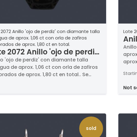
 2072 Anillo 'ojo de perdiz' con diamante talla
Lote 
Ani
gua de aprox. 1,06 ct con orla de zafiros
brados de aprox. 1,80 ct en total.
bri
Anill
te 2072 Anillo 'ojo de perdiz'
aprox
0,33
n diamante talla antigua
lo 'ojo de perdiz' con diamante talla
aprox
red
gua de aprox. 1,06 ct con orla de zafiros
 aprox. 1,06 ct con orla de
0,57 
pav
Starti
brados de aprox. 1,80 ct en total.. Se
firos calibrados de aprox.
de 18
0,57
ma de color K-L y pureza P. En montura
0 ct en total.
not 
latino.
sold