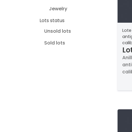
Jewelry
Lots status
Lote
Unsold lots
anti
Sold lots
cali
Lo
co
Anil
anti
de
cali
za
esti
1,8
de p