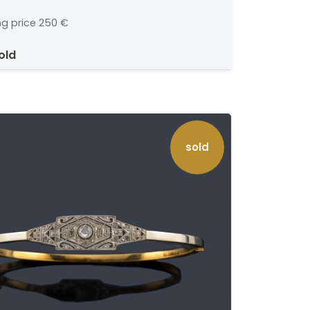
ibrados.
vista en platino.
ng price
250 €
sold
sold