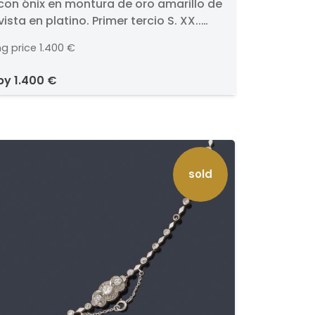
con ónix en montura de oro amarillo de
montura de oro amarillo
vista en platino. Primer tercio S. XX..
18K y vista en platino.
nta pieza de ónix con cinco diamantes
er tercio S. XX.
ng price
1.400 €
tados en 'milligrain' enmarcado con
o de roleos con diamantes.
 by
1.400 €
sold