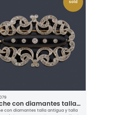
sold
2079
che con diamantes talla
igua y talla rosa con ónix
e con diamantes talla antigua y talla