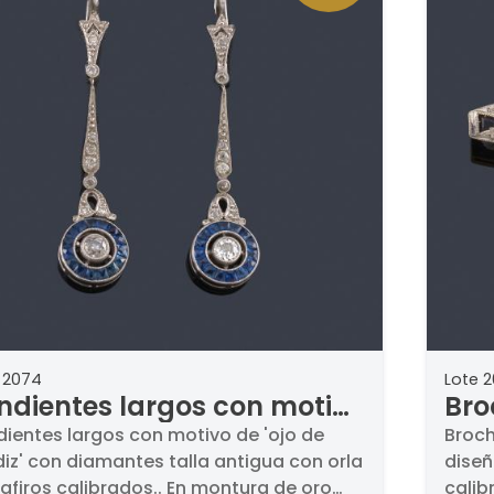
 2074
Lote 
ndientes largos con motivo
Bro
 'ojo de perdiz' con
dia
dientes largos con motivo de 'ojo de
Broch
iz' con diamantes talla antigua con orla
diseñ
amantes talla antigua con
enr
afiros calibrados.. En montura de oro
calib