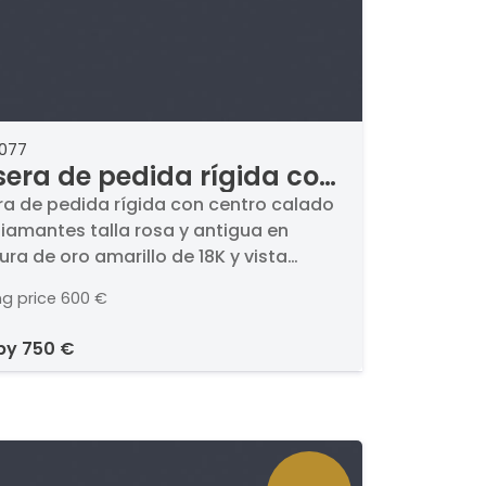
2077
sera de pedida rígida con
tro calado con
ra de pedida rígida con centro calado
iamantes talla rosa y antigua en
mantes talla rosa y
ra de oro amarillo de 18K y vista
igua en montura de oro
ior en platino. Circa 1919.. Con estuche.
rillo de 18K y vista
ng price
600 €
erior en platino. Circa
 by
750 €
.