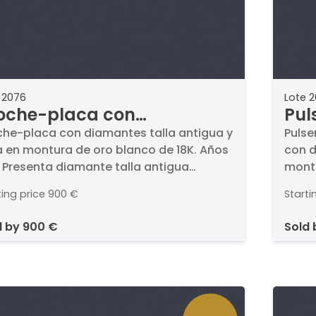
 2076
Lote 
oche-placa con
Pul
amantes talla antigua y
cen
che-placa con diamantes talla antigua y
Pulse
a en montura de oro blanco de 18K. Años
con d
sa en montura de oro
dia
. Presenta diamante talla antigua
montu
anco de 18K. Años '30.
ant
tral, con diseño calado enriquecido con
super
ama
ting price
900 €
Starti
mantes talla rosa.
sup
d by
900 €
sold
1919