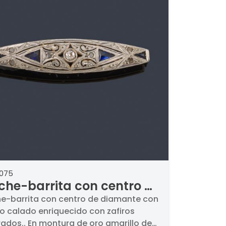
2075
che-barrita con centro de
mante con diseño calado
e-barrita con centro de diamante con
o calado enriquecido con zafiros
iquecido con zafiros
rados.. En montura de oro amarillo de