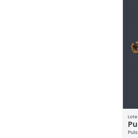
Lote
Pu
di
Puls