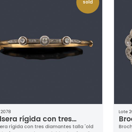
sold
 2078
Lote 
lsera rígida con tres
Bro
amantes talla 'old cushion'
ant
era rígida con tres diamantes talla 'old
Broch