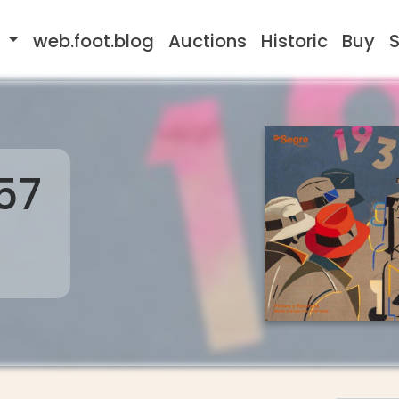
s
web.foot.blog
Auctions
Historic
Buy
S
57