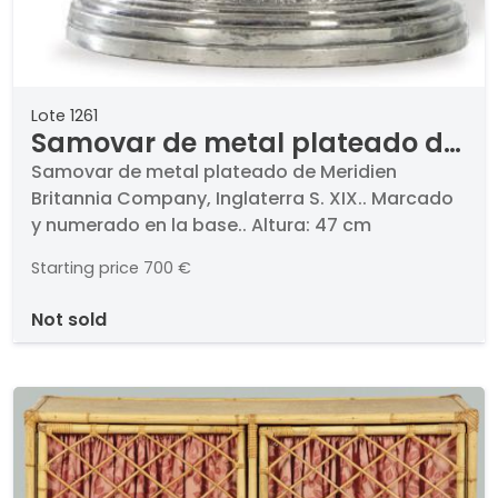
Lote 1261
Samovar de metal plateado de
Meridien Britannia Company,
Samovar de metal plateado de Meridien
Britannia Company, Inglaterra S. XIX.. Marcado
Inglaterra S. XIX.
y numerado en la base.. Altura: 47 cm
Starting price
700 €
not sold