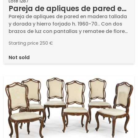
Lote 1287
Pareja de apliques de pared en
madera tallada y dorada y
Pareja de apliques de pared en madera tallada
y dorada y hierro forjado h. 1960-70.. Con dos
hierro forjado h. 1960-70.
brazos de luz con pantallas y rematee de flores
y hojas.. Medidas: 93 x 15 cm
Starting price
250 €
not sold