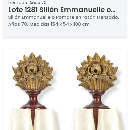
trenzado. Años 70
Lote 1281 Sillón Emmanuelle o
Pomare en ratán trenzado.
Sillón Emmanuelle o Pomare en ratán trenzado. .
Años 70. Medidas 154 x 54 x 108 cm
Años 70