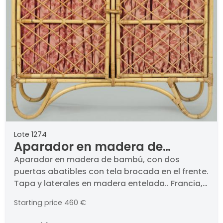
Lote 1274
Aparador en madera de
bambú, con dos puertas
Aparador en madera de bambú, con dos
puertas abatibles con tela brocada en el frente.
abatibles con tela brocada en
Tapa y laterales en madera entelada.. Francia,
el frente. Tapa y laterales en
S. XX. Medidas 92 x 46 x 115 cm
madera entelada. Francia, S.
Starting price
460 €
XX