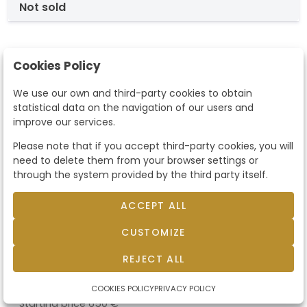
not sold
Cookies Policy
We use our own and third-party cookies to obtain
statistical data on the navigation of our users and
improve our services.
Please note that if you accept third-party cookies, you will
need to delete them from your browser settings or
through the system provided by the third party itself.
ACCEPT ALL
Lote 1351
Paul Schärer y Fritz Haller para
CUSTOMIZE
USM diseño de 1964 Mesa Haller
Paul Schärer y Fritz Haller para USM diseño de
REJECT ALL
1964. Mesa Haller, la base de esta es su icónica
estructura de acero tubular cromado y tablero
COOKIES POLICY
PRIVACY POLICY
laminado en madera de haya natural. Con
Starting price
650 €