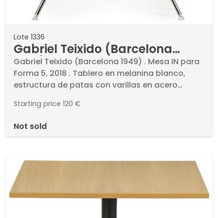
Lote 1336
Gabriel Teixido (Barcelona
1949) Mesa IN para Forma 5,
Gabriel Teixido (Barcelona 1949) . Mesa IN para
Forma 5, 2018 . Tablero en melanina blanco,
2018
estructura de patas con varillas en acero
cromado, y apoyos en poliamida con rótula
Starting price
120 €
semitransparente.. Medidas 37,5 x 80 cm
not sold