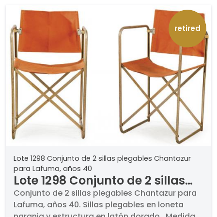
retired
Lote 1298 Conjunto de 2 sillas plegables Chantazur
para Lafuma, años 40
Lote 1298 Conjunto de 2 sillas
plegables Chantazur para
Conjunto de 2 sillas plegables Chantazur para
Lafuma, años 40. Sillas plegables en loneta
Lafuma, años 40
naranja y estructura en latón dorado . Medidas: