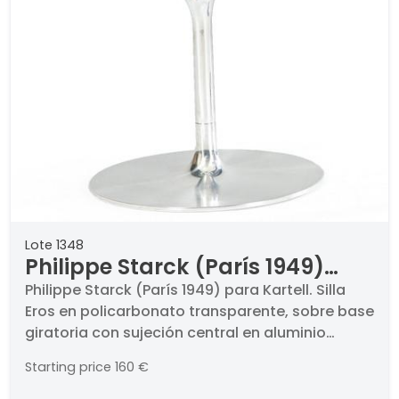
Lote 1348
Philippe Starck (París 1949)
para Kartell Silla Eros en
Philippe Starck (París 1949) para Kartell. Silla
Eros en policarbonato transparente, sobre base
policarbonato transparente,
giratoria con sujeción central en aluminio
sobre base giratoria con
pulido. Con Marca en la base. Medidas 79 x 70 x
sujeción central en aluminio
Starting price
160 €
62 cm
pulido Con Marca en la base