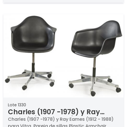
Lote 1330
Charles (1907 -1978) y Ray
Eames (1912 - 1988) para Vitra
Charles (1907 -1978) y Ray Eames (1912 - 1988)
para Vitra. Pareja de sillas Plastic Armchair