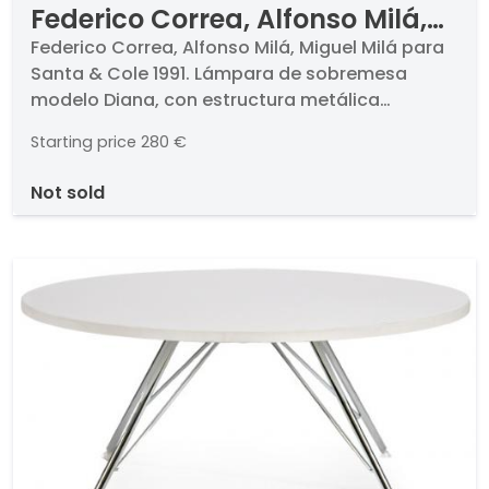
Federico Correa, Alfonso Milá,
Miguel Milá para Santa & Cole
Federico Correa, Alfonso Milá, Miguel Milá para
Santa & Cole 1991. Lámpara de sobremesa
1991 Lámpara de sobremesa
modelo Diana, con estructura metálica
modelo Diana
acabada en niquel satinado y pantalla de lino
Starting price
280 €
con difusor superior de cartulina translúcida
blanca.. Altura: 78 cm
not sold