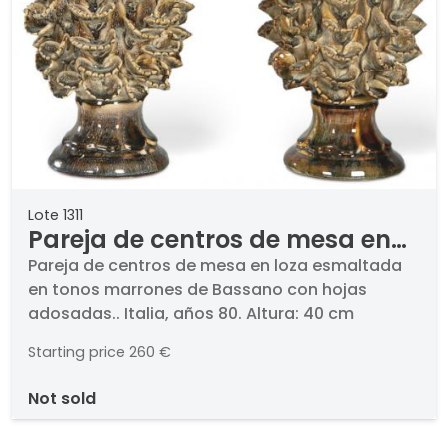
Lote 1311
Pareja de centros de mesa en
loza esmaltada en tonos
Pareja de centros de mesa en loza esmaltada
en tonos marrones de Bassano con hojas
marrones de Bassano con
adosadas.. Italia, años 80. Altura: 40 cm
hojas adosadas. Italia, años 80
Starting price
260 €
not sold