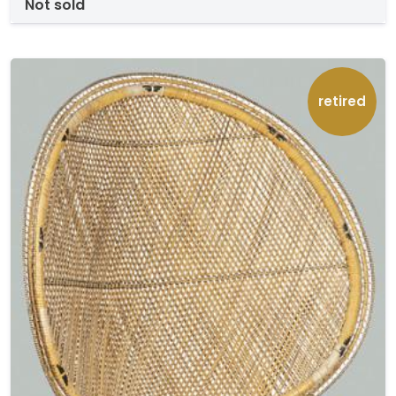
not sold
retired