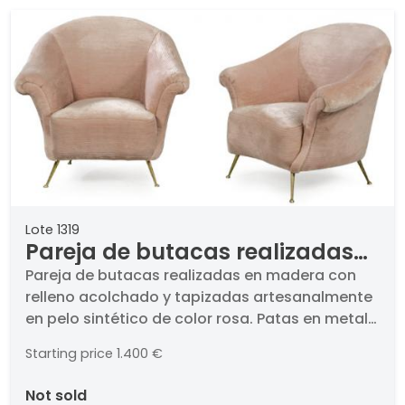
Lote 1319
Pareja de butacas realizadas
en madera con relleno
Pareja de butacas realizadas en madera con
relleno acolchado y tapizadas artesanalmente
acolchado y tapizadas
en pelo sintético de color rosa. Patas en metal
artesanalmente en pelo
dorado.. Italia, años 50. Medidas: 87,5 x 95 x 83
sintético de color rosa. Italia,
Starting price
1.400 €
cm
años 50
not sold