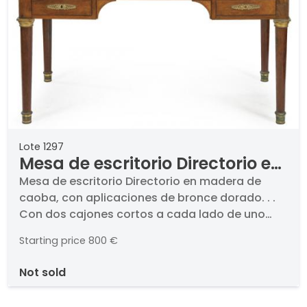
Lote 1297
Mesa de escritorio Directorio en
madera de caoba, con
Mesa de escritorio Directorio en madera de
caoba, con aplicaciones de bronce dorado. . .
aplicaciones de bronce dorado.
Con dos cajones cortos a cada lado de uno
Francia, principios S. XIX
central largo, sobre patas en forma de columna
Starting price
800 €
clásica torneada. Tapa, con cuero negro
gofrado y dorado.. Francia, principios S. XIX
not sold