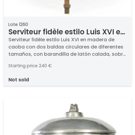
Lote 1260
Serviteur fidèle estilo Luis XVI en
madera de caoba con dos
Serviteur fidèle estilo Luis XVI en madera de
caoba con dos baldas circulares de diferentes
baldas circulares de diferentes
tamaños, con barandilla de latón calada, sobre
tamaños, con barandilla de
patas troncopiramidales. Francia, S. XX.
latón calada, sobre patas
Starting price
240 €
Medidas: 76 x 43 cm
troncopiramidales. Francia, S.
not sold
XX