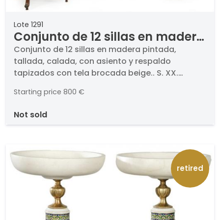
Lote 1291
Conjunto de 12 sillas en madera
pintada, tallada, calada, con
Conjunto de 12 sillas en madera pintada,
tallada, calada, con asiento y respaldo
asiento y respaldo tapizados
tapizados con tela brocada beige.. S. XX.
con tela brocada beige. S. XX
Medidas 101,5 x 48 x 52 cm
Starting price
800 €
not sold
retired