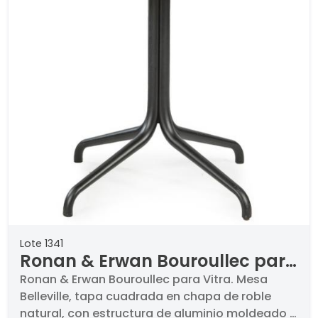
Lote 1341
Ronan & Erwan Bouroullec para
Vitra Mesa Belleville
Ronan & Erwan Bouroullec para Vitra. Mesa
Belleville, tapa cuadrada en chapa de roble
natural, con estructura de aluminio moldeado y